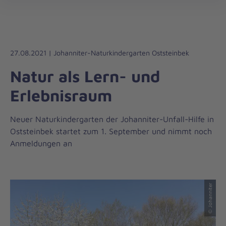
Die
öff
Johanniter
–
Aus
Liebe
27.08.2021 | Johanniter-Naturkindergarten Oststeinbek
zum
Natur als Lern- und
Leben
Erlebnisraum
Neuer Naturkindergarten der Johanniter-Unfall-Hilfe in
Oststeinbek startet zum 1. September und nimmt noch
Anmeldungen an
© Johanniter