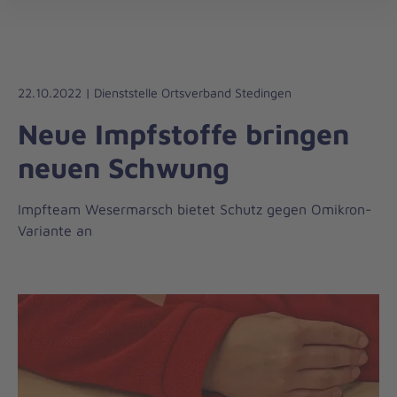
Die
öff
Johanniter
–
Aus
Liebe
22.10.2022 | Dienststelle Ortsverband Stedingen
zum
Neue Impfstoffe bringen
Leben
neuen Schwung
Impfteam Wesermarsch bietet Schutz gegen Omikron-
Variante an