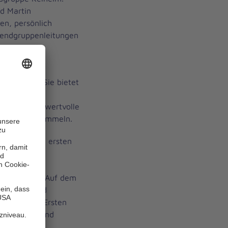
d Martin
men, persönlich
endgruppenleitungen
ständige
fall-Hilfe. Sie bietet
h sozial zu
nehmen und wertvolle
amarbeit zu sammeln.
ppe an jedem ersten
:30 Uhr im
ohanniter-
09 Kelheim). Auf dem
Ausflüge und
 Themen der Ersten
den Kinder und
bildung