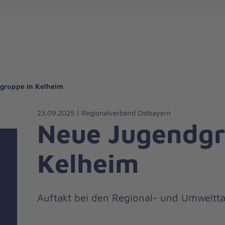
gebote für Privatpersonen
hanniter-Hausnotruf
beiten bei den Johannitern
können Sie helfen
nden zu besonderen Anlässen
Zuhause Pflegen
Erste-Hilfe-Kurse
Ehrenamtlich helfen
Mitarbeitende kommen zu Wort
Mit dem Testament Gutes tun
Als Unternehmen spenden
gruppe in Kelheim
23.09.2025 | Regionalverband Ostbayern
Neue Jugendgr
Kelheim
Auftakt bei den Regional- und Umweltt