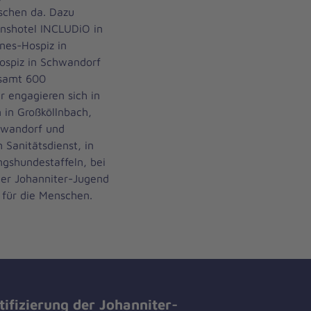
schen da. Dazu
onshotel INCLUDiO in
nes-Hospiz in
ospiz in Schwandorf
esamt 600
r engagieren sich in
 in Großköllnbach,
hwandorf und
 Sanitätsdienst, in
ngshundestaffeln, bei
der Johanniter-Jugend
 für die Menschen.
tifizierung der Johanniter-