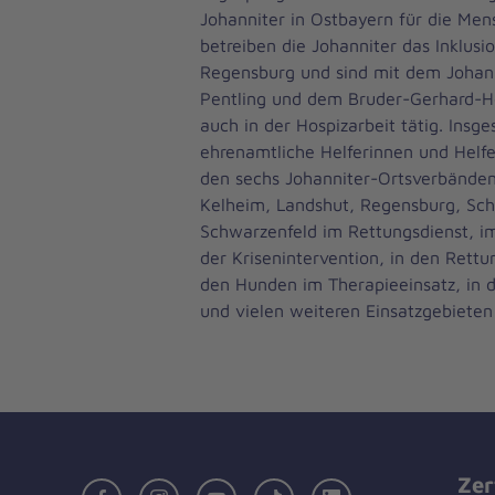
Johanniter in Ostbayern für die Men
betreiben die Johanniter das Inklusi
Regensburg und sind mit dem Johan
Pentling und dem Bruder-Gerhard-H
auch in der Hospizarbeit tätig. Insg
ehrenamtliche Helferinnen und Helfe
den sechs Johanniter-Ortsverbänden
Kelheim, Landshut, Regensburg, Sc
Schwarzenfeld im Rettungsdienst, im
der Krisenintervention, in den Rettu
den Hunden im Therapieeinsatz, in 
und vielen weiteren Einsatzgebieten
Zer
Facebook
Instagram
Youtube
TikTok
LinkedIn