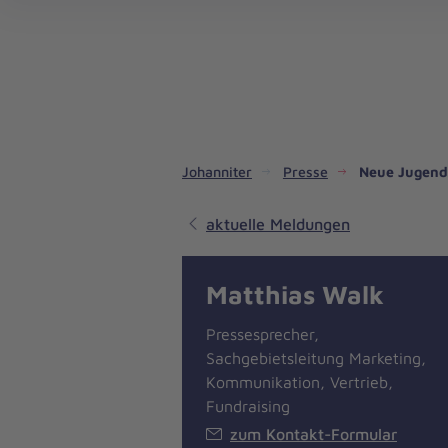
Dienste & Leistungen
Kinder- und Jugendhilfe
Angebote für Privatpersonen
Angebote für Unternehmen
Mitarbeiten & Lernen
Spenden & Stiften
Unsere Projekte im Inland
Im Ausland - Projekte weltweit
Service, Qualität und Transparenz
An
Jo
Ar
So 
Spe
Aus
Liebe
zum
Leben
Johanniter
Presse
Neue Jugend
aktuelle Meldungen
Matthias Walk
Pressesprecher,
Sachgebietsleitung Marketing,
Kommunikation, Vertrieb,
Fundraising
zum Kontakt-Formular