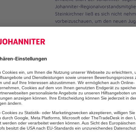
Johanniter-Regionalvorstandsmitglie
Steinkirchner ließ es sich nicht neh
vorbeizuschauen, um den neuen Jug
zu gratulieren.
Die Johanniter-Jugend ist die eigen
Jugendorganisation der Johanniter-Un
jungen Menschen die Möglichkeit, sic
engagieren, Verantwortung zu über
Erfahrungen in Erster Hilfe und Te
In Kelheim trifft sich die Jugendgru
Dienstag im Monat von 18:00 bis 19
Gruppenraum der Dienststelle des J
Ortsverbands (Donaustraße 11, 933
Programm stehen Gruppenstunden, 
Aktivitäten, die Spiel und Spaß mit
Hilfe verbinden. Darüber hinaus wer
Jugendliche in der Sanitätshelferaus