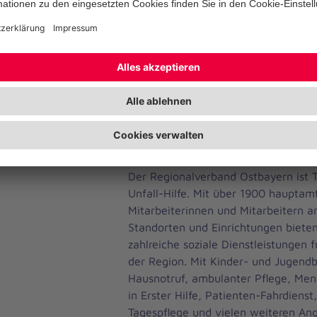
weitergebildet und erhalten erste pr
den Sanitätsdienst.
Zu den kommenden Aktivitäten in di
unter anderem ein Ausflug in den T
„Jumpomania“, Erste-Hilfe-Übungen 
Wundenschminken.
Die Johanniter in Ostbayern
Der Regionalverband Ostbayern ist T
Unfall-Hilfe. Mit über 1900 hauptam
Mitarbeiterinnen und Mitarbeitern 
Standorten und Einrichtungen bieten
zahlreiche soziale Dienstleistungen 
der Region. Mit Kinder- und Jugend
Hausnotruf, ambulanter Pflege, Men
in Erster Hilfe, Patienten-Fahrdienst
Tagespflege und vielen weiteren Ang