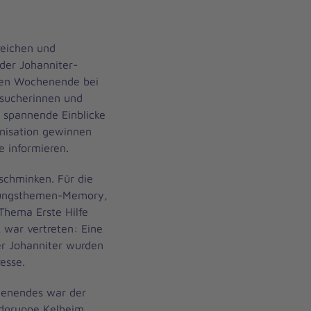
eichen und
 der Johanniter-
en Wochenende bei
sucherinnen und
 spannende Einblicke
ganisation gewinnen
 informieren.
schminken. Für die
tungsthemen-Memory,
Thema Erste Hilfe
 war vertreten: Eine
er Johanniter wurden
esse.
henendes war der
ndgruppe Kelheim.