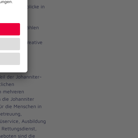
aktische Einblicke in
esem Jahr zählen
rampolinpark
sowie das kreative
eil der Johanniter-
tlichen
an mehreren
 die Johanniter
für die Menschen in
betreuung,
üservice, Ausbildung
, Rettungsdienst,
eboten sind die