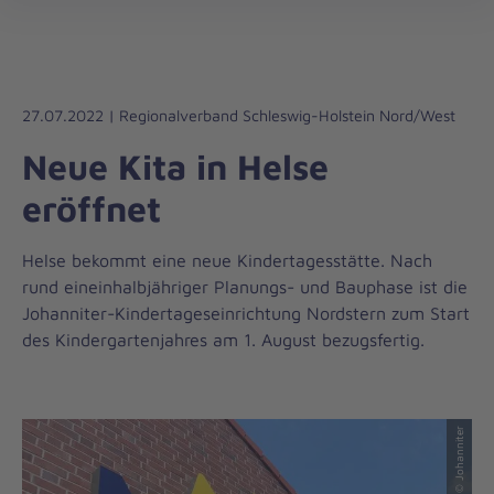
Die
öff
Johanniter
–
Aus
Liebe
27.07.2022 | Regionalverband Schleswig-Holstein Nord/West
zum
Neue Kita in Helse
Leben
eröffnet
Helse bekommt eine neue Kindertagesstätte. Nach
rund eineinhalbjähriger Planungs- und Bauphase ist die
Johanniter-Kindertageseinrichtung Nordstern zum Start
des Kindergartenjahres am 1. August bezugsfertig.
© Johanniter