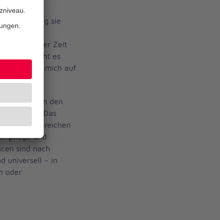
dheits- und
rbeitet, ging sie
gogik für
n nach einiger Zeit
reuzberg zieht es
t. Ich freue mich auf
rau.
der Pflege in den
eausbildung. Das
den Pflegebereichen
tenpflege und
ncen sind nach
 universell – in
n oder