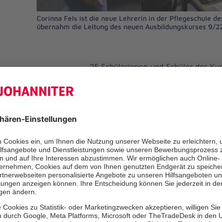
Corinna Fels ist die neue Lehrerin in der Pflegeschule 
übernahm die Leitung des neuen Ausbildungskurses 9/22
25 Schülerinnen und Schüler des Kur
Pflegeschule des Johanniter-Krank
jetzt ihre Ausbildung. Sie folgen ein
Ausbildungsjahres angehender Gesu
Krankenpfleger, der bereits im Augus
Lehre in Theorie und Praxis liegen v
„Insgesamt sind es sechs Klassen mi
die bei uns in der Pflege ausgebilde
Schulleiterin Dina Maurer. „Wir wac
verstärken uns deshalb auch im Leh
Schülerinnen und Schüler übernahm 
„Neue“ im Kollegium als Kursleiterin
gewissermaßen eine Rückkehrerin in