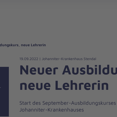
gebote für Privatpersonen
hanniter-Hausnotruf
beiten bei den Johannitern
können Sie helfen
nden zu besonderen Anlässen
Zuhause Pflegen
Erste-Hilfe-Kurse
Ehrenamtlich helfen
Mitarbeitende kommen zu Wort
Mit dem Testament Gutes tun
Als Unternehmen spenden
dungskurs, neue Lehrerin
19.09.2022 | Johanniter-Krankenhaus Stendal
Neuer Ausbild
neue Lehrerin
-
Start des September-Ausbildungskurses 
Johanniter-Krankenhauses