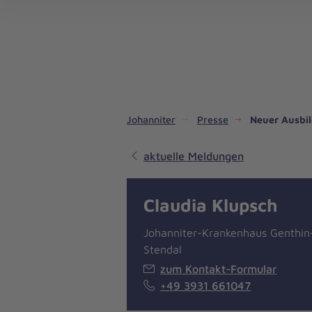
Dienste & Leistungen
Kinder- und Jugendhilfe
Angebote für Privatpersonen
Angebote für Unternehmen
Mitarbeiten & Lernen
Spenden & Stiften
Unsere Projekte im Inland
Im Ausland - Projekte weltweit
Service, Qualität und Transparenz
An
Jo
Ar
So 
Spe
Aus
Liebe
zum
Leben
Johanniter
Presse
Neuer Ausbil
aktuelle Meldungen
Claudia Klupsch
Johanniter-Krankenhaus Genthin
Stendal
zum Kontakt-Formular
+49 3931 661047