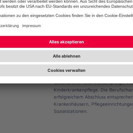
Salzwedel stammend, hier als Gesun
Krankenpflegerin ausgebildet und gea
nach Berlin, um an der Charité Päda
Gesundheitsberufe zu studieren. „Nu
als Lehrerin an der Pflegeschule in K
mich mit meiner Familie in die Heima
meine neue Arbeit“, so die junge F
Seit 2020 kommen Auszubildende in 
Genuss einer generalistischen Pfleg
heißt, sie lernen Schwerpunkte aus 
Gesundheits- und Krankenpflege, Al
Kinderkrankenpflege. Die Berufscha
erfolgreichem Abschluss entsprechend
Krankenhäusern, Pflegeeinrichtunge
Sozialstationen.