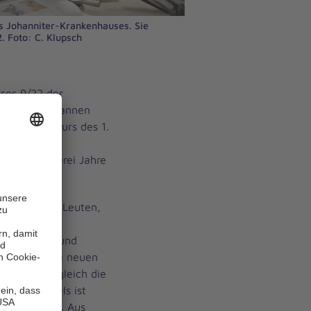
des Johanniter-Krankenhauses. Sie
. Foto: C. Klupsch
ses 9/22 der
enhauses begannen
em zweiten Kurs des 1.
ndheits- und
t startete. Drei Jahre
or ihnen.
t 118 jungen Leuten,
t werden“, so
hsen weiter und
rerteam.“ Die neuen
dann auch gleich die
. Corinna Fels ist
 die Altmark. Aus