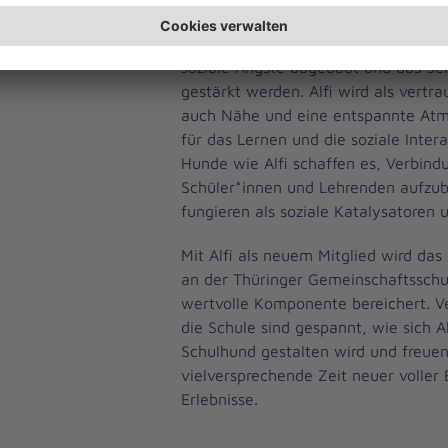
fördern den respektvollen Umgang 
von Verantwortung. Durch ihre Anw
soziale Ängste abgebaut und das Se
gestärkt werden. Alfi wird als vertra
auch Nähe und eine entspannte Atm
für das Lernen und die soziale Interak
Hunde wie Alfi schaffen es, Verbin
Schüler*innen und Lehrenden aufzu
fungieren als soziale Katalysatoren 
Mit Alfi als neuem Mitglied wird das
an der Thüringer Gemeinschaftsschul
wertvolle Komponente bereichert. 
die Schule sind gespannt, wie sich A
Schulhund gestalten wird und freuen
vielversprechende Zeit neuer voller
Erlebnisse.