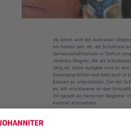
Ab sofort wird der Australian-Sheph
ein halbes Jahr alt, als Schulhund a
Gemeinschaftsschule in Treffurt eing
Veronika Wagner, die als Schulsoziala
tätig ist. Seine Aufgabe wird es sein
Einzelgesprächen und bald auch in 
Klassen zu unterstützen. Ziel der Sc
es, Alfi schrittweise an den Schula
ihn gezielt als tierischen Begleiter
Kontext einzusetzen.
Alfi hat bereits in jungen Jahren gez
Menschen, insbesondere Kindern, se
freundlich begegnet. Veronika Wagne