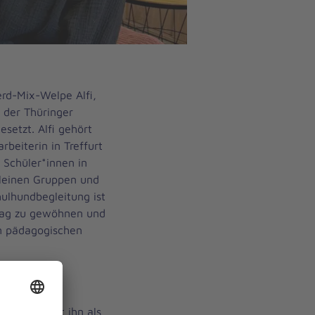
erd-Mix-Welpe Alfi,
n der Thüringer
esetzt. Alfi gehört
rbeiterin in Treffurt
, Schüler*innen in
kleinen Gruppen und
hulhundbegleitung ist
lltag zu gewöhnen und
 im pädagogischen
eigt, dass er
hr offen und
r beschreibt ihn als