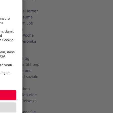
erschmust,
s Alfi noch viel lernen
indrücke wie Räume
essfrei seinem Job
n Schulalltag
 zweimal pro Woche
gsort wird Veronika
n sind vielfältig
r Selbstwertgefühl und
Lernmotivation und
motionale und soziale
i tragen zur
gsten bei, geben
ce und schaffen eine
 Oxytocin freisetzt.
che Funktionen: Sie