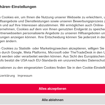
menschenbezogen, kinderlieb und v
gleichzeitig ist sie sich bewusst, das
muss: „Ich bin sehr froh, dass er E
und Reize kennenlernen darf, um str
nachzugehen.“ Damit Alfi sich An de
gewöhnt, wird er zunächst ein- bis
die Schule besuchen und sein Rückzu
Wagners Büro sein.
Die positiven Effekte von Schulhunde
belegt. Sie helfen Schüler*innen, ih
ihre Persönlichkeit zu stärken, die 
Konzentration zu steigern und die e
Intelligenz zu fördern. Hunde wie Alf
Reduzierung von Stress und Schulän
Einsamkeit und Isolation keine Chan
Atmosphäre, die das Wohlfühlhormon
Schulhunde erfüllen auch pädagogis