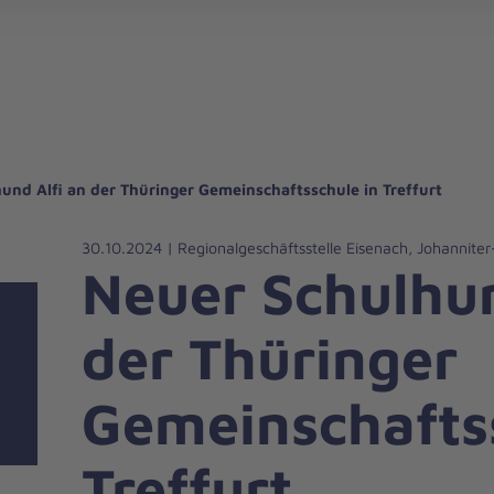
gebote für Privatpersonen
hanniter-Hausnotruf
beiten bei den Johannitern
können Sie helfen
nden zu besonderen Anlässen
Zuhause Pflegen
Erste-Hilfe-Kurse
Ehrenamtlich helfen
Mitarbeitende kommen zu Wort
Mit dem Testament Gutes tun
Als Unternehmen spenden
und Alfi an der Thüringer Gemeinschaftsschule in Treffurt
30.10.2024 | Regionalgeschäftsstelle Eisenach, Johanniter-
Neuer Schulhun
der Thüringer
Gemeinschafts
Treffurt