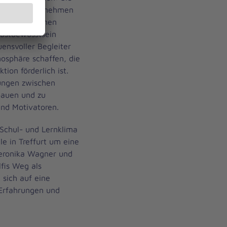
und das Übernehmen
esenheit können
lbstbewusstsein
uensvoller Begleiter
osphäre schaffen, die
tion förderlich ist.
dungen zwischen
bauen und zu
und Motivatoren.
 Schul- und Lernklima
e in Treffurt um eine
Veronika Wagner und
lfis Weg als
 sich auf eine
 Erfahrungen und