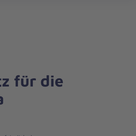
search
z für die
a