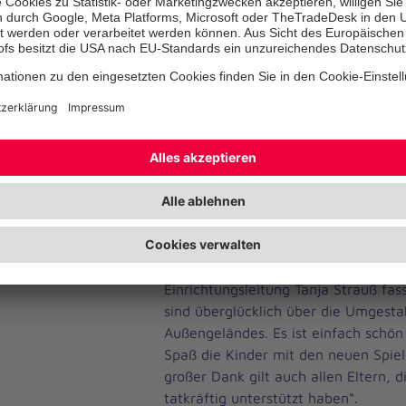
Während die Kinder sich Stück für S
Spielgeräte herantasteten, hatte da
Kunterbunt für die knapp 20 Gäste 
samt belegter Brötchen vorbereitet.
Bei bester Stimmung konnte man g
Umbau anstoßen, bei dem auch die E
einen großen Beitrag geleistet haben
vergangenen September eine kleine, 
Eltern zusammengetan und bei der 
„Sandkastenaktion“ ihr handwerklich
Beweis gestellt.
Einrichtungsleitung Tanja Strauß fa
sind überglücklich über die Umgesta
Außengeländes. Es ist einfach schön 
Spaß die Kinder mit den neuen Spiel
großer Dank gilt auch allen Eltern,
tatkräftig unterstützt haben“.