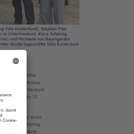
tung Villa Kunterbunt), Stephan Pies
er in Unterfranken), Klara Schömig
arrer) und Michaela von Baumgarten
iter-Kindertagesstätte Villa Kunterbunt
samt neuen
rtagestätte Villa
 Aus diesem Anlass
 der Villa Kunterbunt
am Morgen des 13.
en Morgen mit einer
erin Klara Schömig
eröffnet erklärte.