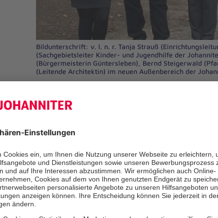
Bildunterschrift: v. l. n. r. Tanja Strauß (Einrichtungslei
(Sachgebietsleiter Kinder- und Jugendhilfe der Johannit
(Bürgermeisterin Güntersleben), Bernd Steigerwald (Pf
(Leitende Architektin) im neuen Außenbereich der Johann
Es ist geschafft!Das Außengelände 
Spielgeräten in der Johanniter-Kinde
Kunterbunt ist nun fertig umgebaut.
entschieden sich die Mitarbeitenden
dazu, eine kleine Einweihungsfeier 
Oktober zu veranstalten.
Pfarrer Bernd Steigerwald leitete d
Kinderandacht ein, ehe Bürgermeist
feierlich das neue Außengelände für 