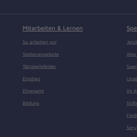
Mitarbeiten & Lernen
Spe
So arbeiten wir
Jetz
Stellenangebote
Was 
Tätigkeitsfelder
Spen
Einstieg
Unse
Ehrenamt
Im A
Bildung
Stif
Förd
Serv