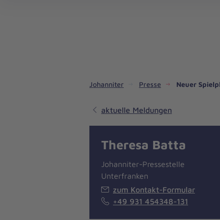
Dienste & Leistungen
Kinder- und Jugendhilfe
Angebote für Privatpersonen
Angebote für Unternehmen
Mitarbeiten & Lernen
Spenden & Stiften
Unsere Projekte im Inland
Im Ausland - Projekte weltweit
Service, Qualität und Transparenz
An
Jo
Ar
So 
Spe
Aus
Liebe
zum
Leben
Johanniter
Presse
Neuer Spielp
aktuelle Meldungen
Theresa Batta
Johanniter-Pressestelle
Unterfranken
zum Kontakt-Formular
+49 931 454348-131