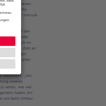
tück an ihre neuen
s Team der Villa
einen kleinen Umtrunk
emeinsam auf den
ltern der Kinder
. So hatte sich im
zweistellige Zahl an
selbsternannten
es Geschick unter
sst zusammen: „Wir
ltung unseres
zu sehen, wie viel
geräten haben. Ein
 die uns beim Umbau