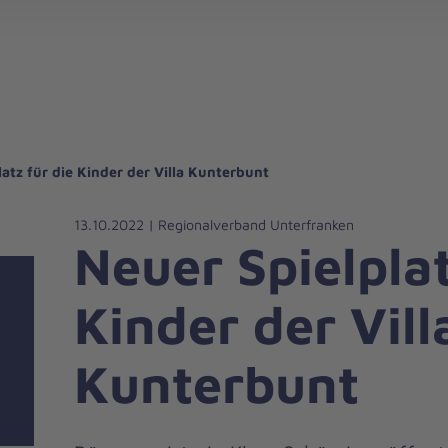
gebote für Privatpersonen
hanniter-Hausnotruf
beiten bei den Johannitern
können Sie helfen
nden zu besonderen Anlässen
Zuhause Pflegen
Erste-Hilfe-Kurse
Ehrenamtlich helfen
Mitarbeitende kommen zu Wort
Mit dem Testament Gutes tun
Als Unternehmen spenden
latz für die Kinder der Villa Kunterbunt
13.10.2022 | Regionalverband Unterfranken
Neuer Spielplat
Kinder der Vill
Kunterbunt