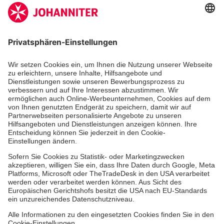
Zertifizierung der Johanniter-Unfall-Hilfe e.V.
Die Johanniter GmbH führt das Spendenzertifikat
des Deutschen Spendenrats e.V.
Dienste & Leistungen
Mitarbeiten & Lernen
Spenden & Stiften