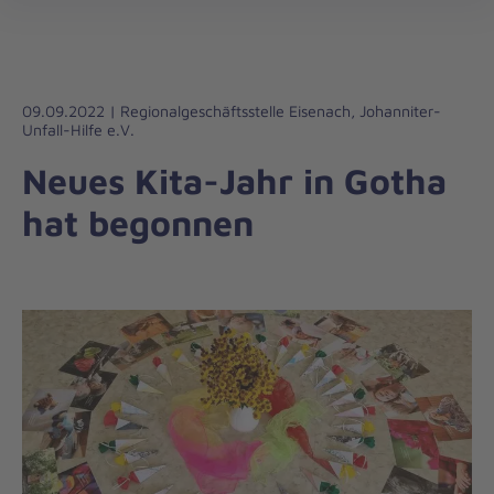
Die
öff
Johanniter
–
Aus
Liebe
09.09.2022 | Regionalgeschäftsstelle Eisenach, Johanniter-
Unfall-Hilfe e.V.
zum
Leben
Neues Kita-Jahr in Gotha
hat begonnen