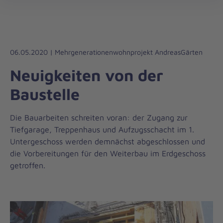
Die
öff
Johanniter
–
Aus
Liebe
06.05.2020 | Mehrgenerationenwohnprojekt AndreasGärten
zum
Neuigkeiten von der
Leben
Baustelle
Die Bauarbeiten schreiten voran: der Zugang zur
Tiefgarage, Treppenhaus und Aufzugsschacht im 1.
Untergeschoss werden demnächst abgeschlossen und
die Vorbereitungen für den Weiterbau im Erdgeschoss
getroffen.