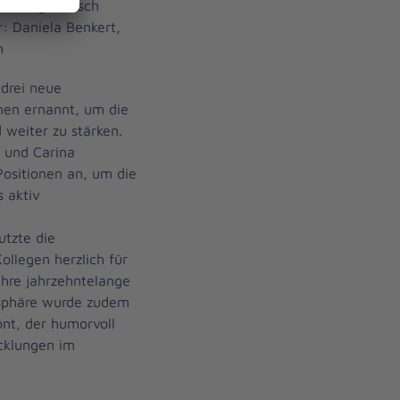
ael Langenbusch
: Daniela Benkert,
h
drei neue
nen ernannt, um die
 weiter zu stärken.
 und Carina
Positionen an, um die
 aktiv
utzte die
ollegen herzlich für
hre jahrzehntelange
osphäre wurde zudem
nt, der humorvoll
icklungen im