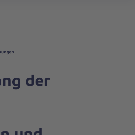
search
nnungen
ng der
n und