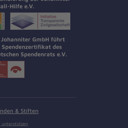
all-Hilfe e.V.
 Johanniter GmbH führt
 Spendenzertifikat des
tschen Spendenrats e.V.
nden & Stiften
t unterstützen