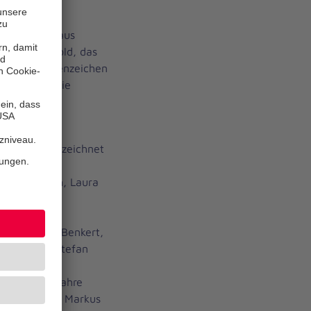
n Verleihung
großem Applaus
ronze und Gold, das
yerische Ehrenzeichen
schaft und die
ns 30 Jahre
zeichen ausgezeichnet
ille Dittrich, Laura
er Geßner
e: Daniela Benkert,
us Kristen, Stefan
de für 25 Jahre
udia Kristen, Markus