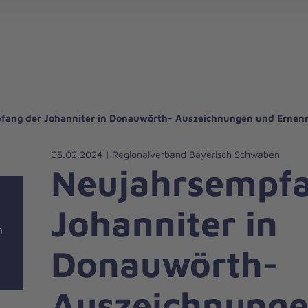
gebote für Privatpersonen
hanniter-Hausnotruf
beiten bei den Johannitern
können Sie helfen
nden zu besonderen Anlässen
Zuhause Pflegen
Erste-Hilfe-Kurse
Ehrenamtlich helfen
Mitarbeitende kommen zu Wort
Mit dem Testament Gutes tun
Als Unternehmen spenden
fang der Johanniter in Donauwörth- Auszeichnungen und Erne
05.02.2024 | Regionalverband Bayerisch Schwaben
Neujahrsempfa
Johanniter in
n
Donauwörth-
Auszeichnunge