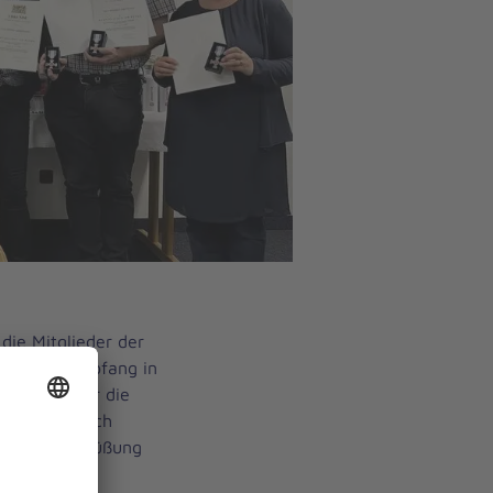
die Mitglieder der
 Neujahrsempfang in
ete nicht nur die
, sondern auch
und die Begrüßung