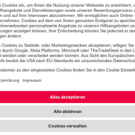
Der Abend begann mit der feierliche
verschiedener Ehrenzeichen. Unter 
wurden das Leistungsabzeichen in B
Leistungsabzeichen Ausland, das ba
am Bande, das für 25 Jahre Mitglied
Johanniter-Uhr in Gold für mindeste
Mitgliedschaft verliehen.
Verdiente Mitglieder, die mit Ehren
wurden:
• Leistungsabzeichen in Bronze: Syb
Messner
• Leistungsabzeichen in Gold: Volk
• Leistungsabzeichen Ausland Bronz
Sybille Dittrich, Volker Geßner, Mark
Reitsam, Alexander Prestel
• Bayerisches Ehrenzeichen am Ban
Mitgliedschaft: Daniela Benkert, Cla