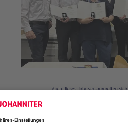
Auch dieses Jahr versammelten sich 
Johanniter in Donauwörth zu ihrem
der Dienststelle. Der Abend beinhalt
Rückblicke auf das vergangene Jahr
zahlreiche Ehrungen, Ernennungen 
eines neuen Mitglieds.