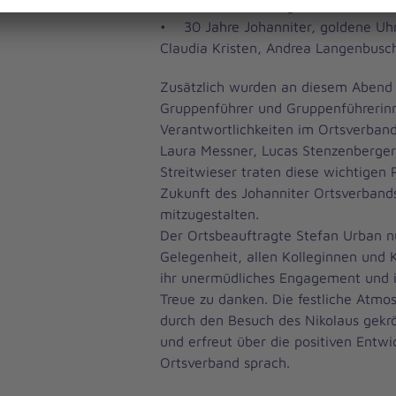
Kristen, Andrea Langenbusch, Mich
• 30 Jahre Johanniter, goldene Uhr
Claudia Kristen, Andrea Langenbusc
Zusätzlich wurden an diesem Abend 
Gruppenführer und Gruppenführerin
Verantwortlichkeiten im Ortsverband
Laura Messner, Lucas Stenzenberger
Streitwieser traten diese wichtigen 
Zukunft des Johanniter Ortsverbands
mitzugestalten.
Der Ortsbeauftragte Stefan Urban n
Gelegenheit, allen Kolleginnen und K
ihr unermüdliches Engagement und i
Treue zu danken. Die festliche Atm
durch den Besuch des Nikolaus gekrö
und erfreut über die positiven Entw
Ortsverband sprach.