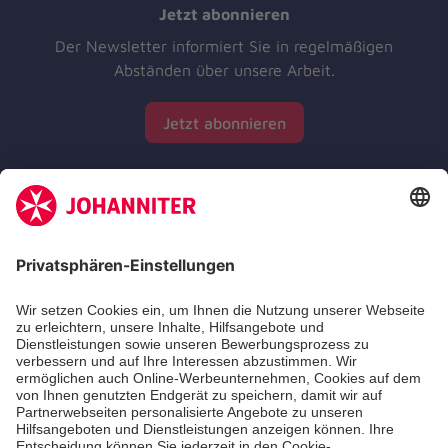
Jetzt abonnieren
Der Newsletter informiert Sie in regelmäßigen
Abständen über unsere Arbeit.
Jetzt abonnieren
Zertifizierung der Johanniter-Unfall-Hilfe e.V.
Die Johanniter GmbH führt das Spendenzertifikat
des Deutschen Spendenrats e.V.