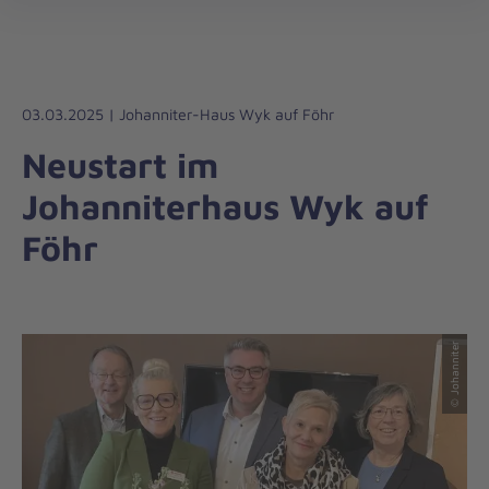
Die
öff
Johanniter
–
Aus
Liebe
03.03.2025 | Johanniter-Haus Wyk auf Föhr
zum
Neustart im
Leben
Johanniterhaus Wyk auf
Föhr
© Johanniter