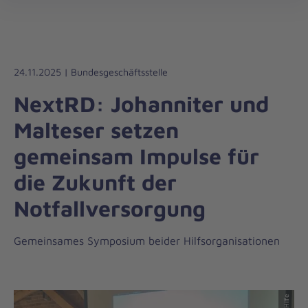
Die
öff
Johanniter
–
Aus
Liebe
24.11.2025 | Bundesgeschäftsstelle
zum
NextRD: Johanniter und
Leben
Malteser setzen
gemeinsam Impulse für
die Zukunft der
Notfallversorgung
Gemeinsames Symposium beider Hilfsorganisationen