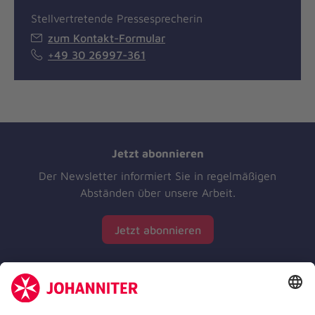
Stellvertretende Pressesprecherin
zum Kontakt-Formular
+49 30 26997-361
Jetzt abonnieren
Der Newsletter informiert Sie in regelmäßigen
Abständen über unsere Arbeit.
Jetzt abonnieren
Zertifizierung der Johanniter-Unfall-Hilfe e.V.