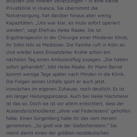
Brüchen und inneren Verletzungen – in eine kleine
Privatklinik in Huesca. Sie übernimmt die
Notversorgung, hat darüber hinaus aber wenig
Kapazitäten. „Uns war klar, es muss sofort operiert
werden“, sagt Ehefrau Heike Raake. Sie ist
Ergotherapeutin in der Chirurgie einer Mindener Klinik;
ihr Sohn Nils ist Mediziner. Die Familie ruft in Köln an.
Und wieder kann Einsatzleiter Krahé schon am
nächsten Tag einen Ambulanzflug zusagen. „Die haben
sofort gehandelt“, lobt Heike Raake. Ihr Mann Bernd
kommt wenige Tage später nach Minden in die Klinik.
Die Folgen seines Unfalls spürt er auch jetzt,
inzwischen im eigenen Zuhause, noch deutlich. Es ist
ein langer Heilungspsrozess. Auch bei Heike Hachmeier
ist das so. Doch sie ist vor allem erleichtert, dass der
Auslandsrückholdienst „ohne viel Federlesens“ geholfen
habe. Einen Sorgenberg habe ihr das vom Herzen
genommen. „So groß wie der Giebichenstein.“ Sie
meint damit einen der größten norddeutschen