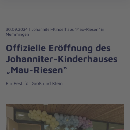
Die
öff
Johanniter
–
Aus
Liebe
30.09.2024 | Johanniter-Kinderhaus "Mau-Riesen" in
Memmingen
zum
Leben
Offizielle Eröffnung des
Johanniter-Kinderhauses
„Mau-Riesen“
Ein Fest für Groß und Klein