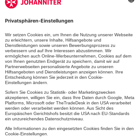
Zertifizierung der Johanniter-Unfall-Hilfe e.V.
Die Johanniter GmbH führt das Spendenzertifikat
des Deutschen Spendenrats e.V.
Dienste & Leistungen
Mitarbeiten & Lernen
Spenden & Stiften