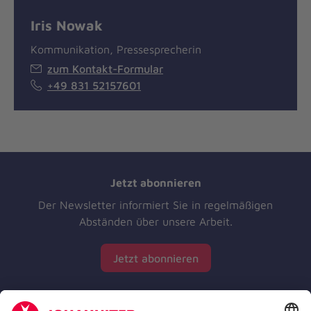
Iris Nowak
Kommunikation, Pressesprecherin
zum Kontakt-Formular
+49 831 52157601
Jetzt abonnieren
Der Newsletter informiert Sie in regelmäßigen
Abständen über unsere Arbeit.
Jetzt abonnieren