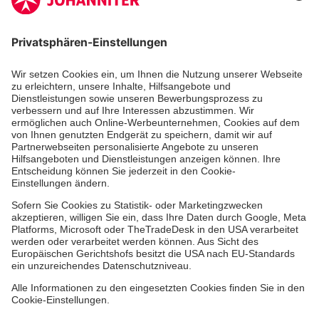
Zertifizierung der Johanniter-Unfall-Hilfe e.V.
Die Johanniter GmbH führt das Spendenzertifikat
des Deutschen Spendenrats e.V.
Dienste & Leistungen
Mitarbeiten & Lernen
Spenden & Stiften