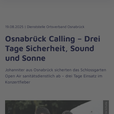
Die
öff
Johanniter
–
Aus
Liebe
19.08.2025 | Dienststelle Ortsverband Osnabrück
zum
Osnabrück Calling – Drei
Leben
Tage Sicherheit, Sound
und Sonne
Johanniter aus Osnabrück sicherten das Schlossgarten
Open Air sanitätsdienstlich ab – drei Tage Einsatz im
Konzertfieber
© Anette Schulte