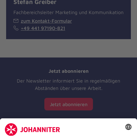
Stefan Greiber
Fachbereichsleiter Marketing und Kommunikation
zum Kontakt-Formular
+49 441 97190-821
Jetzt abonnieren
Der Newsletter informiert Sie in regelmäßigen
Abständen über unsere Arbeit.
Jetzt abonnieren
Zertifizierung der Johanniter-Unfall-Hilfe e.V.