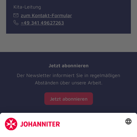
Kita-Leitung
zum Kontakt-Formular
+49 341 49627263
Jetzt abonnieren
Der Newsletter informiert Sie in regelmäßigen
Abständen über unsere Arbeit.
Jetzt abonnieren
Zertifizierung der Johanniter-Unfall-Hilfe e.V.