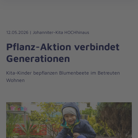
Die
öff
Johanniter
–
Aus
Liebe
12.05.2026 | Johanniter-Kita HOCHhinaus
zum
Pflanz-Aktion verbindet
Leben
Generationen
Kita-Kinder bepflanzen Blumenbeete im Betreuten
Wohnen