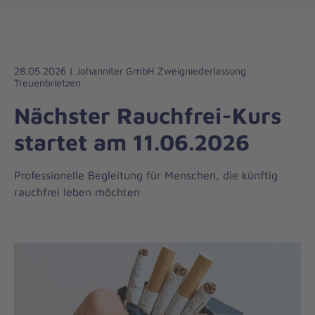
Die
öff
Johanniter
–
Aus
Liebe
28.05.2026 | Johanniter GmbH Zweigniederlassung
Treuenbrietzen
zum
Leben
Nächster Rauchfrei-Kurs
startet am 11.06.2026
Professionelle Begleitung für Menschen, die künftig
rauchfrei leben möchten