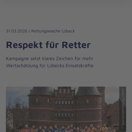
Die
öff
Johanniter
–
Aus
Liebe
31.03.2026 | Rettungswache Lübeck
zum
Respekt für Retter
Leben
Kampagne setzt klares Zeichen für mehr
Wertschätzung für Lübecks Einsatzkräfte
© Sparkassenstiftung Lübeck