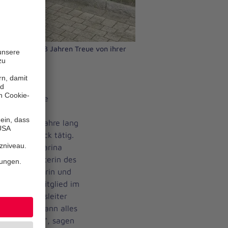
en sich nach 23 Jahren Treue von ihrer
chenden Auge
heute in den
 – also 23 Jahre lang
dienst Lübeck tätig.
eten sich Karina
und stv. Leiterin des
en Mitarbeiterin und
we Preuß (Mitglied im
ld (Bereichsleiter
 Silke Neumann alles
ensabschnitt“, sagen