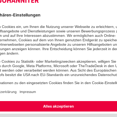
Karina Ristau (l.) und Sandra Heinrich (r.) verabschiedet
Mitarbeiterin Silke Neumann (Mitte).
Mit einem weinenden und einem la
verabschiedete sich Silke Neumann 
wohlverdienten Ruhestand. Seit 1999
– war sie für den Ambulanten Pflege
Mit einem Blumenstrauß verabschied
Ristau und Sandra Heinrich (Leiterin 
Pflegedienstes) von ihrer langjährig
richteten herzliche Grüße von Kai-U
Regionalvorstand) und Yonathan Arno
Soziale Dienste) aus. „Wir wünschen
erdenklich Gute für ihren neuen Leb