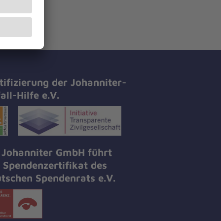
hlen.“
tifizierung der Johanniter-
all-Hilfe e.V.
 Johanniter GmbH führt
 Spendenzertifikat des
tschen Spendenrats e.V.