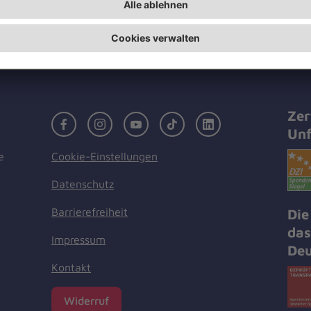
Ristau und Heinrich. „Sie wird uns fe
Zer
Facebook
Instagram
Youtube
TikTok
LinkedIn
Unf
Cookie-Einstellungen
e
Datenschutz
Barrierefreiheit
Die
das
Impressum
Deu
Kontakt
Widerruf