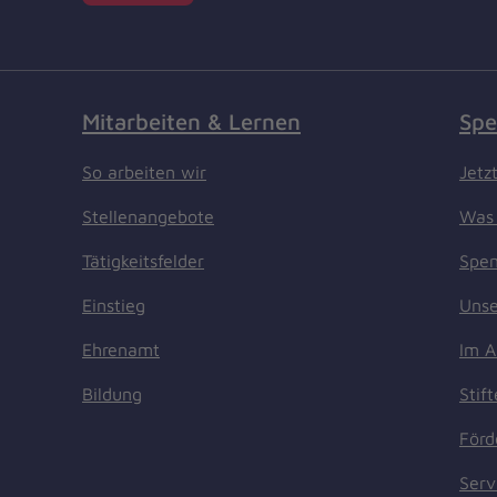
Mitarbeiten & Lernen
Spe
So arbeiten wir
Jetz
Stellenangebote
Was 
Tätigkeitsfelder
Spen
Einstieg
Unse
Ehrenamt
Im A
Bildung
Stif
Förd
Serv