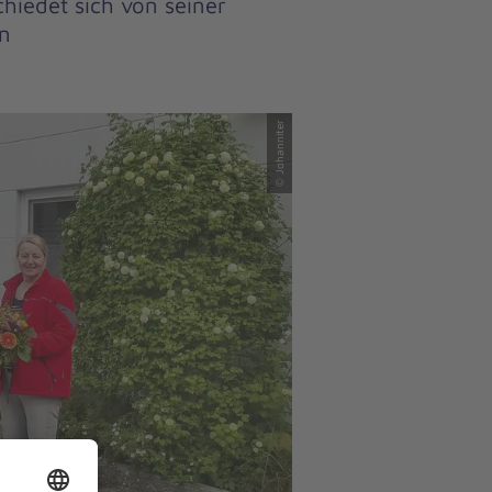
hiedet sich von seiner
nn
© Johanniter