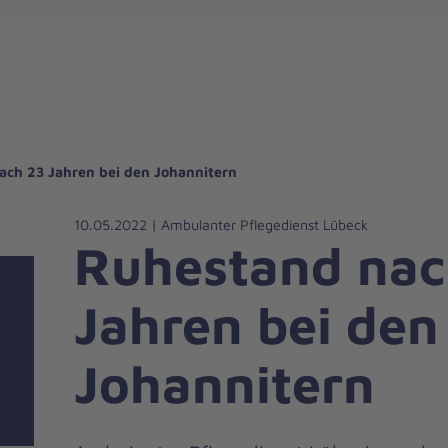
gebote für Privatpersonen
hanniter-Hausnotruf
beiten bei den Johannitern
können Sie helfen
nden zu besonderen Anlässen
Zuhause Pflegen
Erste-Hilfe-Kurse
Ehrenamtlich helfen
Mitarbeitende kommen zu Wort
Mit dem Testament Gutes tun
Als Unternehmen spenden
ch 23 Jahren bei den Johannitern
10.05.2022 | Ambulanter Pflegedienst Lübeck
Ruhestand nac
Jahren bei den
Johannitern