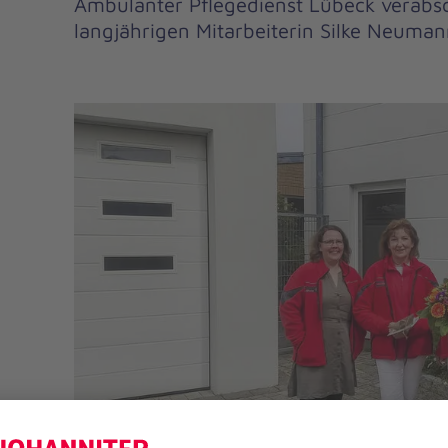
Ambulanter Pflegedienst Lübeck verabsc
langjährigen Mitarbeiterin Silke Neuma