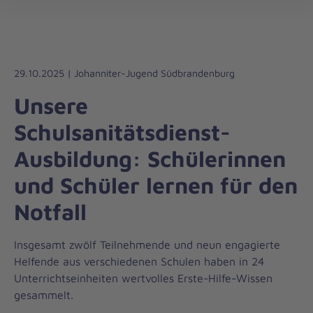
Die
öff
Johanniter
–
Aus
Liebe
29.10.2025 | Johanniter-Jugend Südbrandenburg
zum
Unsere
Leben
Schulsanitätsdienst-
Ausbildung: Schülerinnen
und Schüler lernen für den
Notfall
Insgesamt zwölf Teilnehmende und neun engagierte
Helfende aus verschiedenen Schulen haben in 24
Unterrichtseinheiten wertvolles Erste-Hilfe-Wissen
gesammelt.