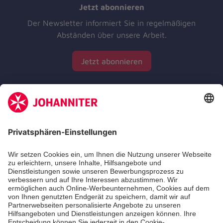
Jetzt abonnieren
Der Newsletter informiert Sie in regelmäßigen
Abständen über unsere Arbeit.
Jetzt abonnieren
Zertifizierung der Johanniter-Unfall-Hilfe e.V.
Die Johanniter GmbH führt das Spendenzertifikat
des Deutschen Spendenrats e.V.