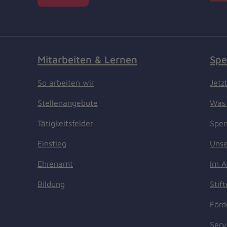
Mitarbeiten & Lernen
Spe
So arbeiten wir
Jetz
Stellenangebote
Was 
Tätigkeitsfelder
Spen
Einstieg
Unse
Ehrenamt
Im A
Bildung
Stif
Förd
Serv