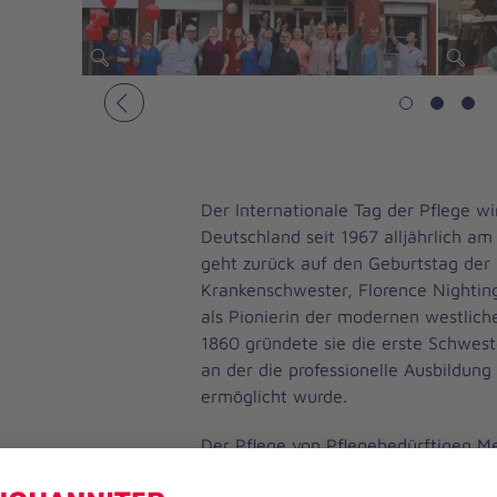
Vorheriges
Der Internationale Tag der Pflege wi
Deutschland seit 1967 alljährlich am
geht zurück auf den Geburtstag der 
Krankenschwester, Florence Nighting
als Pionierin der modernen westliche
1860 gründete sie die erste Schwest
an der die professionelle Ausbildung
ermöglicht wurde.
Der Pflege von Pflegebedürftigen Me
Tag diese Aufmerksamkeit und Wicht