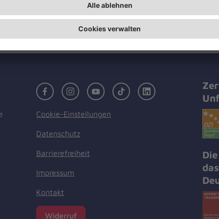
DANKE!!!!!!!
Zer
Facebook
Instagram
Youtube
TikTok
LinkedIn
Unf
Cookie-Einstellungen
e
Datenschutz
Barrierefreiheit
Die
das
Impressum
Deu
Kontakt
Widerruf