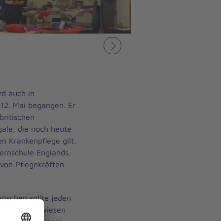
Nächstes
rd auch in
 12. Mai begangen. Er
britischen
ale, die noch heute
n Krankenpflege gilt.
ernschule Englands,
 von Pflegekräften
nschen sollte jeden
igkeit zugewiesen