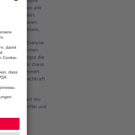
alb möchte unsere
te ein Dank an alle
 diese besonders
ute einen kleinen
lfreien Cocktails.
tragte Frau Evelyne
stellte im Rahmen
ten vor und regte die
Lob zu äußern. Diese
ben und gesammelt.
serer Pflegefachkraft
 Aufmerksamkeit der
einem Kochlöffel und
nen Flyer.
egenden.