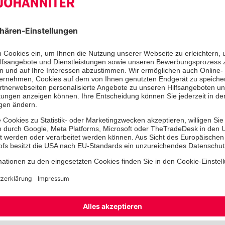
werden, nicht nur am 12. Mai. Desh
Einrichtungsleitung Frau Calmes heu
unsere Mitarbeiter aussprechen und
würdigen. Als Dankeschön gab es he
Umtrunk mit selbst gemachten alkoho
Unsere Mitarbeiterin und BGM Beauf
Linnerz nutzte die Gelegenheit und 
dieser Veranstaltung einige Aktivitä
Mitarbeiter dazu an, Wünsche oder 
wurden auf Zetteln niedergeschrie
Unterstütz wird Sie ab sofort von un
Jeanine Lange.
Jeder Mitarbeiter erhielt als kleine
Geschäftsführung ein Kochbuch mit 
dazu das passend Lesezeichen und ei
Ein großes Dankeschön gilt allen Pfl