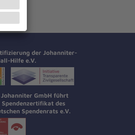
tifizierung der Johanniter-
all-Hilfe e.V.
 Johanniter GmbH führt
 Spendenzertifikat des
tschen Spendenrats e.V.