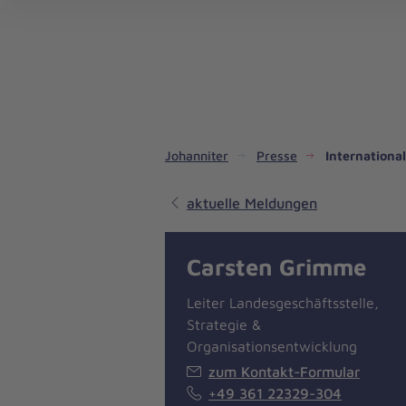
Dienste & Leistungen
Kinder- und Jugendhilfe
Angebote für Privatpersonen
Angebote für Unternehmen
Mitarbeiten & Lernen
Spenden & Stiften
Unsere Projekte im Inland
Im Ausland - Projekte weltweit
Service, Qualität und Transparenz
An
Jo
Ar
So 
Spe
Aus
Liebe
zum
Leben
Johanniter
Presse
International
aktuelle Meldungen
Carsten Grimme
Leiter Landesgeschäftsstelle,
Strategie &
Organisationsentwicklung
zum Kontakt-Formular
+49 361 22329-304