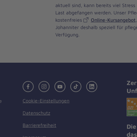
aktuell sind, kann bereits viel Stres
Last abgefangen werden. Unser Pfle
kostenfreies
Online-Kursangebot
Johanniter deshalb speziell für pfle
Verfügung.
Zer
Facebook
Instagram
Youtube
TikTok
LinkedIn
Unf
Cookie-Einstellungen
e
Datenschutz
Barrierefreiheit
Die
das