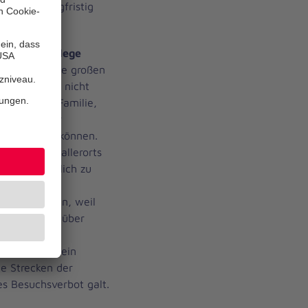
e Pflege langfristig
dient.
ment der Pflege
ch Angehörige großen
ies wird oft nicht
nerhalb der Familie,
ieler älterer
 bleiben zu können.
 jeden Tag allerorts
n, dies möglich zu
auch getragen, weil
emiebedingt über
 Auch haben
rwandten in ein
e Strecken der
s Besuchsverbot galt.