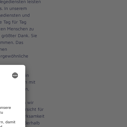
egediensten leisten
s. In unserem
gediensten und
e Tag für Tag
ten Menschen zu
e größter Dank. Sie
temmen. Das
enen
ergewöhnliche
mesituation in
usforderungen mit
 den Patienten,
gen oder in
aher möchten wir
ut und Zuversicht für
tliche Aufmerksamkeit
doch auch außerhalb