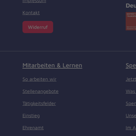
Impressum
Deu
Kontakt
Widerruf
Mitarbeiten & Lernen
Spe
So arbeiten wir
Jetz
Stellenangebote
Was 
Tätigkeitsfelder
Spen
Einstieg
Unse
Ehrenamt
Im A