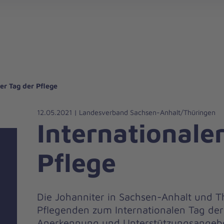
gebote für Privatpersonen
hanniter-Hausnotruf
beiten bei den Johannitern
können Sie helfen
nden zu besonderen Anlässen
Zuhause Pflegen
Erste-Hilfe-Kurse
Ehrenamtlich helfen
Mitarbeitende kommen zu Wort
Mit dem Testament Gutes tun
Als Unternehmen spenden
er Tag der Pflege
12.05.2021 | Landesverband Sachsen-Anhalt/Thüringen
Internationale
Pflege
Die Johanniter in Sachsen-Anhalt und T
Pflegenden zum Internationalen Tag der 
Anerkennung und Unterstützungsangebot