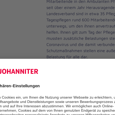
Mitarbeitende in den Ambulanten Pfl
seit über einem Jahr Herausragende
Landesverband sind in etwa 35 Pfle
Tagespflegen rund 600 Mitarbeitend
unterwegs, um den ihnen anvertrau
helfen. Ihnen gilt zum Tag der Pfleg
mussten zusätzliche Belastungen s
Coronavirus und die damit verbund
Schutzmaßnahmen stellen eine auß
Belastung für alle dar.
Für die Branche bringt diese Ausnah
vielfacher Hinsicht noch mehr Hera
sich, sei es im direkten Kontakt mit
zwischen den Kolleginnen und Kolle
betriebswirtschaftlicher Hinsicht. D
nicht nur danken sondern zugleich M
die weitere Zeit aussprechen. Öffen
in Krisenzeiten ist begrüßenswert, 