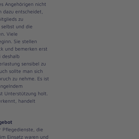
es Angehörigen nicht
ch dazu entscheidet,
itglieds zu
selbst und die
n. Viele
inn. Sie stellen
ck und bemerken erst
i deshalb
rlastung sensibel zu
Auch sollte man sich
pruch zu nehme. Es ist
angelndem
 Unterstützung holt.
rkennt, handelt
gebot
r Pflegedienste, die
im Einsatz waren und