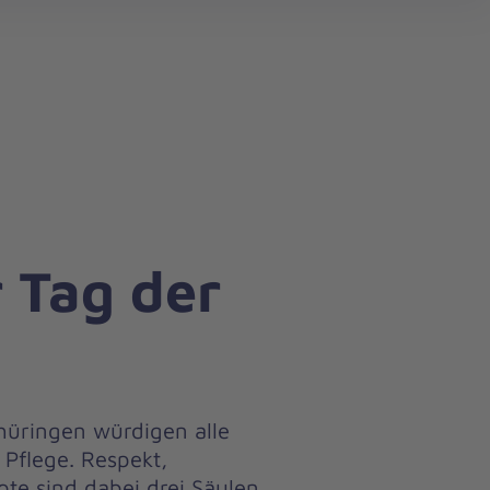
search
r Tag der
hüringen würdigen alle
Pflege. Respekt,
e sind dabei drei Säulen