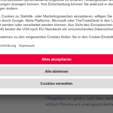
solcher Zeiten ist es wichtig, dass di
die Wertschätzung erhält, die sie ver
Pflegende Angehörige: Das Funda
Neben den Pflegekräften tragen au
Anteil an der Pflege von Menschen. D
sichtbar, denn es findet Zuhause, in
statt. Es ist der sehnlichste Wunsch v
Menschen, möglichst lange zu Hause
Mit welcher Energie und Hingabe sich
pflegende Angehörige dafür einsetze
machen, verdient höchsten Respekt.
Angehörige haben diese Zusatzlast 
Einrichtungen der Tagespflege pand
Monate hinweg geschlossen waren.
Menschen darauf verzichtet, ihre Ve
Pflegeheim zu geben, weil über weit
letzten Monate ein uneingeschränkte