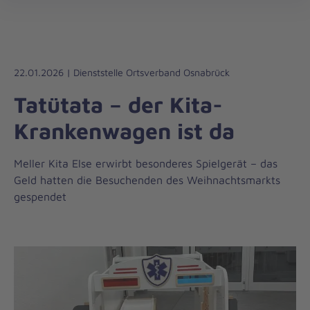
Die
öff
Johanniter
–
Aus
Liebe
22.01.2026 | Dienststelle Ortsverband Osnabrück
zum
Tatütata – der Kita-
Leben
Krankenwagen ist da
Meller Kita Else erwirbt besonderes Spielgerät – das
Geld hatten die Besuchenden des Weihnachtsmarkts
gespendet