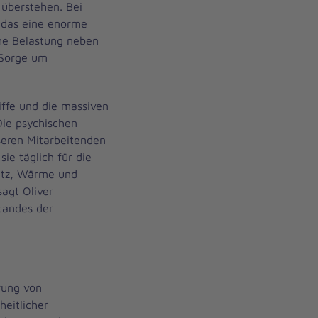
überstehen. Bei
 das eine enorme
che Belastung neben
 Sorge um
iffe und die massiven
Die psychischen
seren Mitarbeitenden
ie täglich für die
utz, Wärme und
sagt Oliver
tandes der
rung von
eitlicher