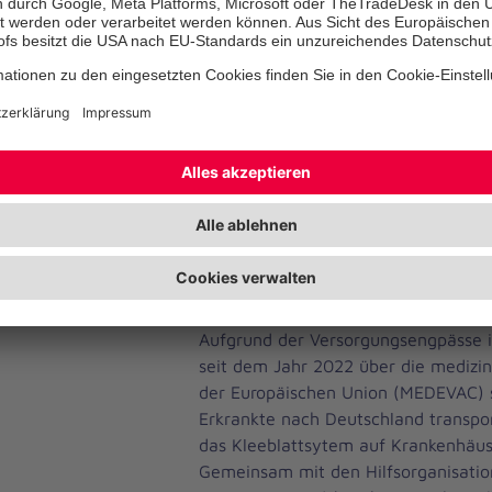
Jahr gemeinsam mit ihren vier Part
der Ukraine mit dem Lebensnotwendi
Menschen wurden aus Dörfern nahe d
evakuiert und an sicherere Orte geb
Menschen erhielten Hilfspakete, Gut
landwirtschaftliche Geräte. Zudem u
Johanniter 1.815 Vertriebene bei de
ihrer Ausweisdokumente und boten 
ihren Kindern Schutz vor Gewalt in 
Medizinische Behandlung von Schw
Deutschland
Aufgrund der Versorgungsengpässe 
seit dem Jahr 2022 über die medizi
der Europäischen Union (MEDEVAC) 
Erkrankte nach Deutschland transpor
das Kleeblattsytem auf Krankenhäuse
Gemeinsam mit den Hilfsorganisatio