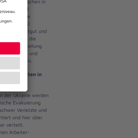
nern die Menschen in
gsten. 1.158
er Frontlinie
racht. 20.000
scheine, Saatgut und
nterstützten die
r Wiederherstellung
1.267 Frauen und
Frauenhäusern.
erstverletzten in
in der Ukraine werden
nische Evakuierung
schwer Verletzte und
tiert und hier über
r verteilt.
nen Arbeiter-