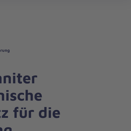
search
erung
niter
nische
z für die
ng