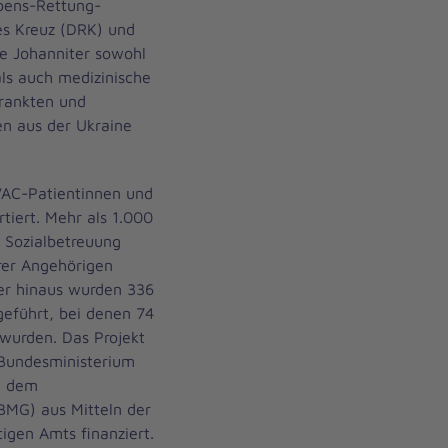
bens-Rettung-
es Kreuz (DRK) und
ie Johanniter sowohl
ls auch medizinische
krankten und
en aus der Ukraine
AC-Patientinnen und
tiert. Mehr als 1.000
 Sozialbetreuung
hrer Angehörigen
ber hinaus wurden 336
geführt, bei denen 74
 wurden. Das Projekt
Bundesministerium
d dem
BMG) aus Mitteln der
igen Amts finanziert.