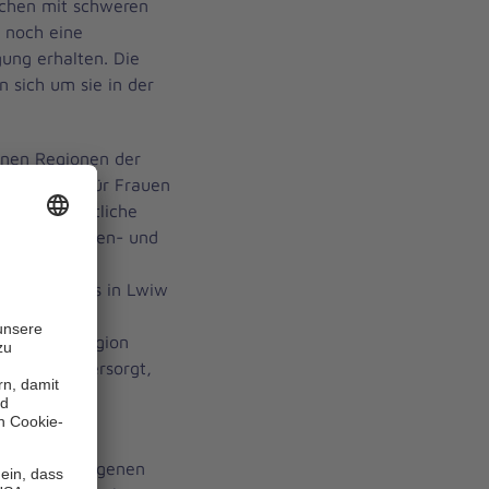
schen mit schweren
 noch eine
ung erhalten. Die
 sich um sie in der
denen Regionen der
Behandlung für Frauen
he und rechtliche
anfallpatienten- und
rten
Krankenhauses in Lwiw
m wurden 16
rontnahen Region
zbriketts versorgt,
er Menschen
er im vergangenen