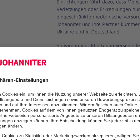
Einrichtungen führt dazu, dass Men
Verletzungen oder Erkrankungen nur
eingeschränkte medizinische Versorg
Johanniter und ihre Partner kümmern
Ukraine und in Deutschland.
So wird in vier Kliniken in verschie
Ukraine eine kostenlose Hepatis C-
angeboten sowie deren psychologisc
Unterstützung sichergestellt. Schlag
patientinnen erhalten in einer sanie
Neurologieabteilung des St. Lukes 
eine umfassende Versorgung. Zude
medizinische Einrichtungen in der f
Sumy über die Wintermonate mit Hol
um die durchgehende Behandlung d
sicherzustellen.
Daneben unterstützten die Johannit