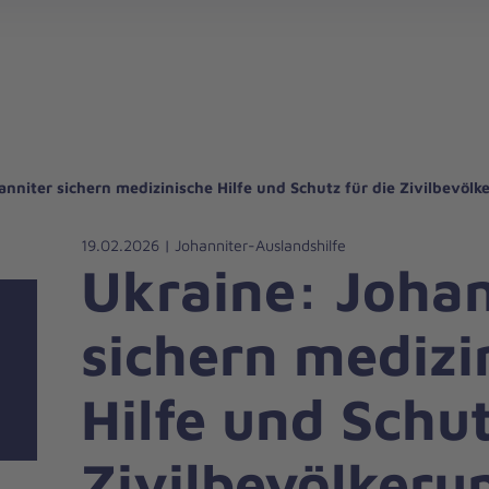
gebote für Privatpersonen
hanniter-Hausnotruf
beiten bei den Johannitern
können Sie helfen
nden zu besonderen Anlässen
Zuhause Pflegen
Erste-Hilfe-Kurse
Ehrenamtlich helfen
Mitarbeitende kommen zu Wort
Mit dem Testament Gutes tun
Als Unternehmen spenden
anniter sichern medizinische Hilfe und Schutz für die Zivilbevölk
19.02.2026 | Johanniter-Auslandshilfe
Ukraine: Johan
sichern medizi
Hilfe und Schut
Zivilbevölkeru