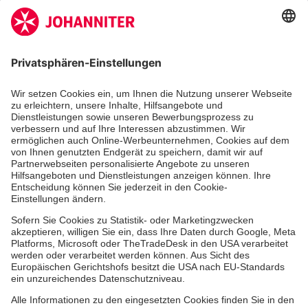
Zertifizierung der Johanniter-Unfall-Hilfe e.V.
Die Johanniter GmbH führt das Spendenzertifikat
des Deutschen Spendenrats e.V.
Dienste & Leistungen
Mitarbeiten & Lernen