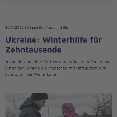
Die
öff
Johanniter
–
Aus
Liebe
30.11.2023 | Johanniter-Auslandshilfe
zum
Ukraine: Winterhilfe für
Leben
Zehntausende
Johanniter und ihre Partner unterstützen im Süden und
Osten der Ukraine die Menschen mit Hilfsgütern zum
Schutz vor der Winterkälte.