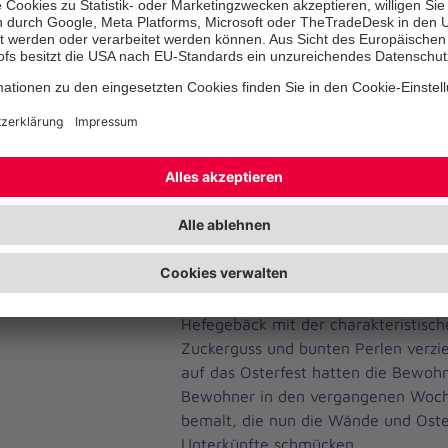
Der Besuch des Ostergottesdienstes 
Ukrainerinnen und Ukrainer an diese
so dass die Mitarbeitenden der Joha
Unterkünften in Neu Wulmstorf und 
Andacht organisierten, bei der ukrai
gesungen und die Ostergeschichte a
vorgelesen wurde. „Ostern ist ein Fe
solchen Tagen vermissen unsere Be
Bewohner ihre Angehörigen, die sie 
mussten, schmerzlich“, sagt Helen 
Leitung der Unterkunft in Neu Wulmst
an Ostern das selbst gebackene ukra
„Paska“ gegessen. Mit viel Liebe zum
Hefegebäck mit der charakteristisc
Zuckerguss und bunten Perlen verzie
auf das Osterfest hatten die Bewoh
Bewohner in den vergangenen Woche
bemalt, die nun die Wände und Oste
Unterkünfte schmücken.