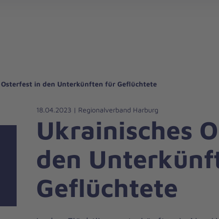
gebote für Privatpersonen
hanniter-Hausnotruf
beiten bei den Johannitern
können Sie helfen
nden zu besonderen Anlässen
Zuhause Pflegen
Erste-Hilfe-Kurse
Ehrenamtlich helfen
Mitarbeitende kommen zu Wort
Mit dem Testament Gutes tun
Als Unternehmen spenden
 Osterfest in den Unterkünften für Geflüchtete
18.04.2023 | Regionalverband Harburg
Ukrainisches O
den Unterkünft
Geflüchtete