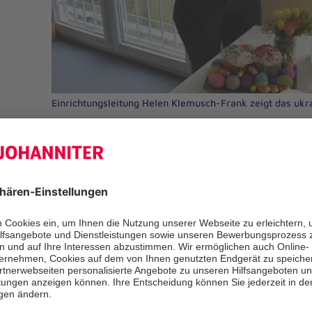
Einrichtungsleitung Helen Klemusch-Frank zeigt das ukr
In der Ukraine wird Ostern eine Woc
Jedes Kind in den drei Unterkünften
bekam eine kleine Tüte mit einem S
und Schokoladeneiern. „Und da es in
ist, bunte hart gekochte Eier zu ver
Tüte auch ein Ei enthalten“, sagt Ma
Koordinator der Flüchtlingshilfe bei 
Ostern ist ein Fest der Familie