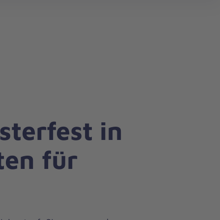
search
sterfest in
en für