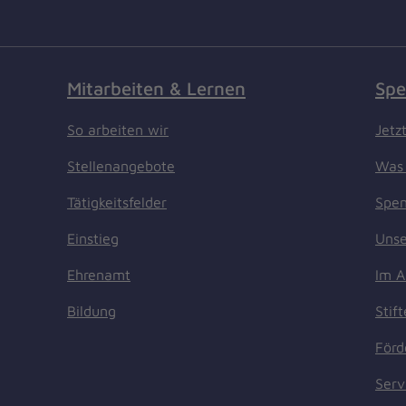
Mitarbeiten & Lernen
Spe
So arbeiten wir
Jetz
Stellenangebote
Was 
Tätigkeitsfelder
Spen
Einstieg
Unse
Ehrenamt
Im A
Bildung
Stif
Förd
Serv