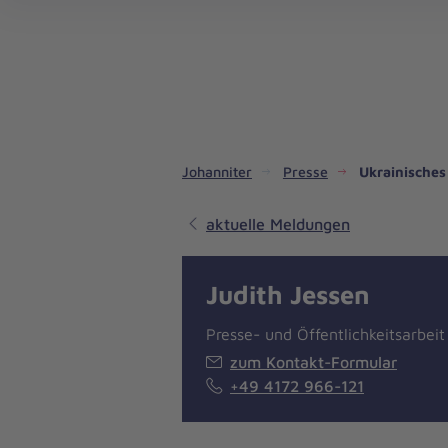
Dienste & Leistungen
Kinder- und Jugendhilfe
Angebote für Privatpersonen
Angebote für Unternehmen
Mitarbeiten & Lernen
Spenden & Stiften
Unsere Projekte im Inland
Im Ausland - Projekte weltweit
Service, Qualität und Transparenz
An
Jo
Ar
So 
Spe
Aus
Liebe
zum
Leben
Johanniter
Presse
Ukrainisches
aktuelle Meldungen
Judith Jessen
Presse- und Öffentlichkeitsarbeit
zum Kontakt-Formular
+49 4172 966-121