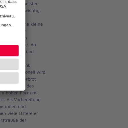
ist für die meisten
m Feiertag wichtig,
nniter in den
Eddelsen eine kleine
nische Lieder
uf Ukrainisch
st der Familie. An
wohnerinnen und
zurücklassen
Klemusch-Frank,
orf. Traditionell wird
inische Osterbrot
 Detail wird das
hen hohen Form mit
rt. Als Vorbereitung
nerinnen und
n viele Ostereier
rsträuße der