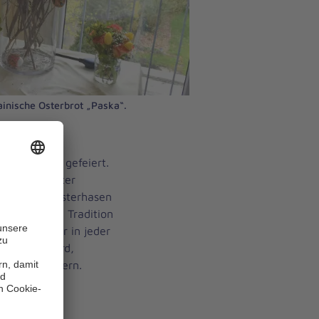
ainische Osterbrot „Paska“.
he nach uns gefeiert.
 der Johanniter
chokoladenosterhasen
 der Ukraine Tradition
schenken, war in jeder
rkus Burghard,
den Johannitern.