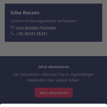
Silke Roczen
Leiterin Kindertagesstätte Herbsleben
zum Kontakt-Formular
+49 36041 56341
Jetzt abonnieren
Der Newsletter informiert Sie in regelmäßigen
Abständen über unsere Arbeit.
Jetzt abonnieren