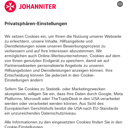
Zertifizierung der Johanniter-Unfall-Hilfe e.V.
Die Johanniter GmbH führt das Spendenzertifikat
des Deutschen Spendenrats e.V.
Dienste & Leistungen
Mitarbeiten & Lernen
Spenden & Stiften