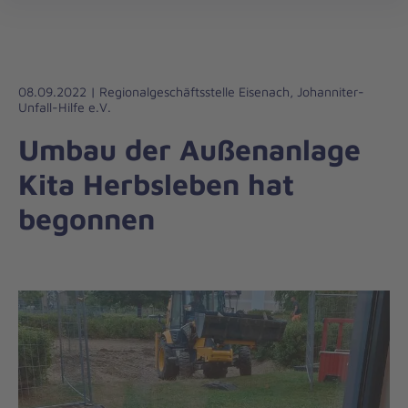
Die
öff
Johanniter
–
Aus
Liebe
08.09.2022 | Regionalgeschäftsstelle Eisenach, Johanniter-
Unfall-Hilfe e.V.
zum
Leben
Umbau der Außenanlage
Kita Herbsleben hat
begonnen