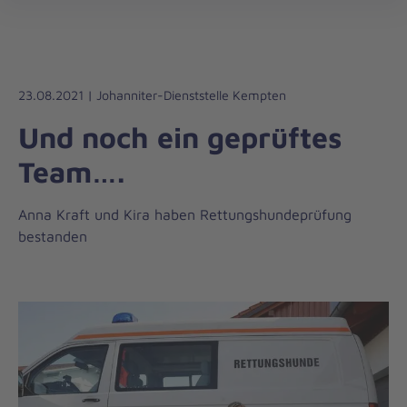
Die
öff
Johanniter
–
Aus
Liebe
23.08.2021 | Johanniter-Dienststelle Kempten
zum
Und noch ein geprüftes
Leben
Team….
Anna Kraft und Kira haben Rettungshundeprüfung
bestanden