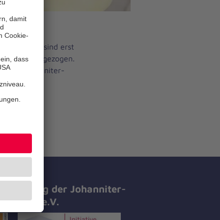
chenstation sind erst
s Klinikums gezogen.
hr im Johanniter-
tifizierung der Johanniter-
all-Hilfe e.V.