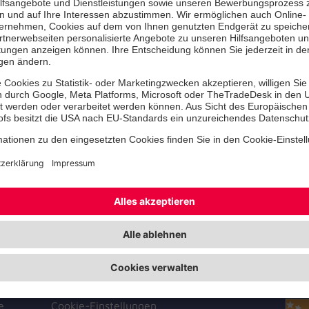
Alles ist neu, denn Kreißsäle und Wo
Ende 2021 in den Neubau Haus D de
700 bis 800 Kinder kommen jedes Ja
Krankenhaus zur Welt.
Zum Video
Zer
Facebook
Instagram
Youtube
TikTok
LinkedIn
Unf
Cookie-Einstellungen
e