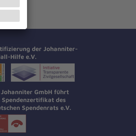
tifizierung der Johanniter-
all-Hilfe e.V.
 Johanniter GmbH führt
 Spendenzertifikat des
tschen Spendenrats e.V.