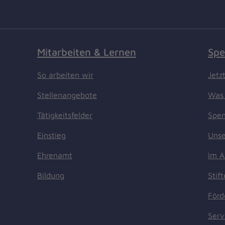
Mitarbeiten & Lernen
Spe
So arbeiten wir
Jetz
Stellenangebote
Was 
Tätigkeitsfelder
Spen
Einstieg
Unse
Ehrenamt
Im A
Bildung
Stif
Förd
Serv