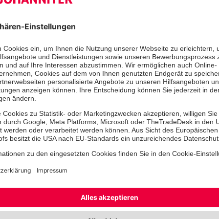
Der Ukraine-Konflikt trifft indirekt 
Fahrer, die im Kieler Ostuferhafen „g
Einige von ihnen warten hier zum Te
Tagen auf eine Möglichkeit, ihre Rei
Klaipeda in Litauen fortzusetzen. Das
finanzielle Mittel sind und die Kredi
Ticketkauf nicht funktionieren, sitzen 
Wir Johanniter unterstützen in diese
Hilfsorganisation. Es ist eine rein h
Menschen in Not zu helfen, ohne An
dieser Personen. Unsere Katastroph
Ortverband Schleswig und Helfer au
sind gemeinsam mit zehn Fahrzeugen
im Einsatz. Gemeinsam versorgen si