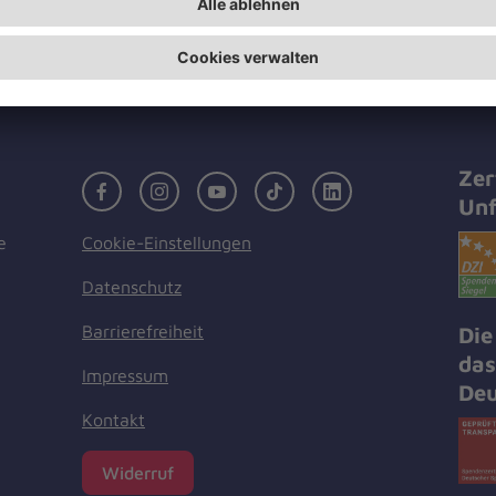
mit Essen und Getränken.
Zer
Facebook
Instagram
Youtube
TikTok
LinkedIn
Unf
Cookie-Einstellungen
e
Datenschutz
Barrierefreiheit
Die
das
Impressum
Deu
Kontakt
Widerruf