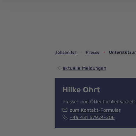
Dienste & Leistungen
Kinder- und Jugendhilfe
Angebote für Privatpersonen
Angebote für Unternehmen
Mitarbeiten & Lernen
Spenden & Stiften
Unsere Projekte im Inland
Im Ausland - Projekte weltweit
Service, Qualität und Transparenz
An
Jo
Ar
So 
Spe
Aus
Liebe
zum
Leben
Johanniter
Presse
Unterstützu
aktuelle Meldungen
Hilke Ohrt
Presse- und Öffentlichkeitsarbeit
zum Kontakt-Formular
+49 431 57924-206