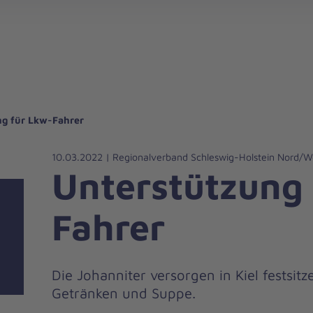
gebote für Privatpersonen
hanniter-Hausnotruf
beiten bei den Johannitern
können Sie helfen
nden zu besonderen Anlässen
Zuhause Pflegen
Erste-Hilfe-Kurse
Ehrenamtlich helfen
Mitarbeitende kommen zu Wort
Mit dem Testament Gutes tun
Als Unternehmen spenden
ng für Lkw-Fahrer
10.03.2022 | Regionalverband Schleswig-Holstein Nord/W
Unterstützung
Fahrer
Die Johanniter versorgen in Kiel festsi
Getränken und Suppe.