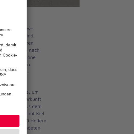
auch einige Lkw-
estrandet“ sind.
il seit mehreren
sen per Fähre nach
 sie zu Teil ohne
tkarten für den
sie hier fest.
r Lage als
umanitäre Hilfe, um
sehen der Herkunft
enschützer aus dem
s dem Ehrenamt Kiel
 und fast 20 Helfern
e die Gestrandeten