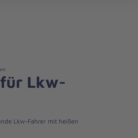
search
est
 für Lkw-
tzende Lkw-Fahrer mit heißen