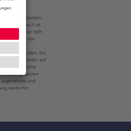
e Menschen sterben,
eunde. Und doch ist
fen sind. Hier hilft
t der Spende von
 Kerzen,
l gekauft werden. Ein
pen für die Kinder auf
eue Ehrenamtliche
terstützung können
, Jugendliche und
weg weiterhin