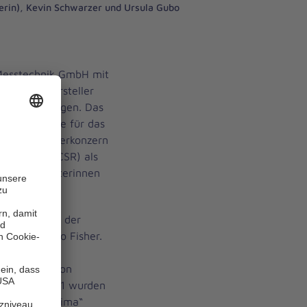
rerin), Kevin Schwarzer und Ursula Gubo
 Messtechnik GmbH mit
lgreicher Hersteller
kenmessanlagen. Das
ste Projekte für das
rch den Mutterkonzern
ponsibility CSR) als
der Mitarbeiterinnen
in Schreiben der
Firma Thermo Fisher.
tion einem
 ohne Hilfe von
ann. Ende 2021 wurden
ruppen „Lacrima“