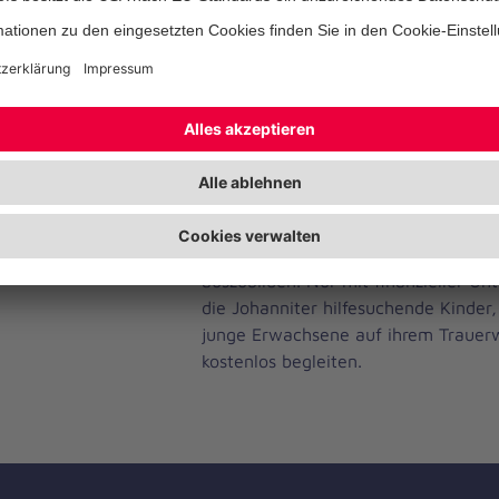
gesammelt.
Es ist immer schlimm, wenn geliebt
für die Familie, für Bekannte und Fr
es umso schwerer, wenn Kinder betrof
der Johanniter-Dienst „Lacrima“. Mi
1.000 € können beispielsweise neue
Erinnerungskisten und Bastelmateria
großes Anliegen ist es, weitere Grup
der Warteliste anzubieten, sowie n
auszubilden. Nur mit finanzieller Un
die Johanniter hilfesuchende Kinder
junge Erwachsene auf ihrem Trauer
kostenlos begleiten.