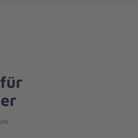
search
für
er
uro