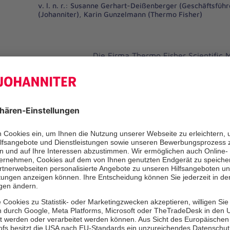
v. l. n. r.: Susanne Gerhart-Deißenberger (Geschäftsfüh
(Johanniter), Karin Gunzelmann (Thermo Fisher)
Die Firma Thermo Fisher Scientific
Sitz in Erlangen ist ein weltweit erfo
von Strahlungsmessgeräten und Dic
Unternehmen unterstützt verschieden
Allgemeinwohl, sowohl finanziell du
mit Sitz in USA (Corporate Social Res
auch materiell, z. B. durch Spenden 
und Mitarbeitern.
In der Vorweihnachtszeit erweckte e
Johanniter die Aufmerksamkeit der 
Jedes Jahr widmet die Hilfsorganisa
besonderen Projekt. Ein Projekt, das
Spendern nicht realisiert werden k
Spenden für die Johanniter-Trauerg