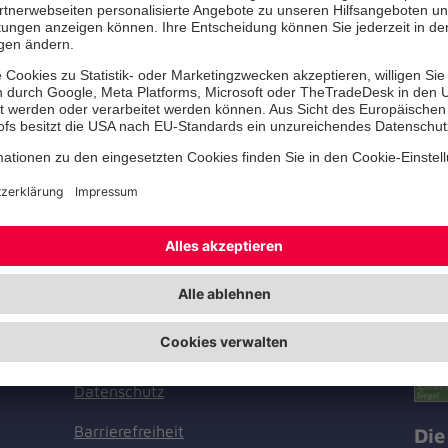
Küstennebel und allerhand Wissen
die See mit allen Sinnen genießen.
Das Highlight des Nachmittags war 
Bewohnerinnen gebildete Shanty-Cho
Seemannslieder vor und sorgte für v
Zer
Facebook
Instagram
Youtube
TikTok
LinkedIn
Unf
Cookie-Einstellungen
e
Datenschutz
Barrierefreiheit
Die