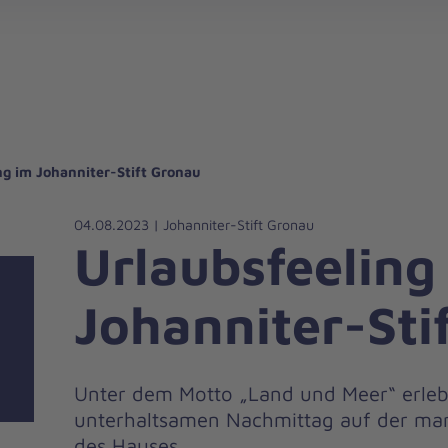
gebote für Privatpersonen
hanniter-Hausnotruf
beiten bei den Johannitern
können Sie helfen
nden zu besonderen Anlässen
Zuhause Pflegen
Erste-Hilfe-Kurse
Ehrenamtlich helfen
Mitarbeitende kommen zu Wort
Mit dem Testament Gutes tun
Als Unternehmen spenden
ng im Johanniter-Stift Gronau
04.08.2023 | Johanniter-Stift Gronau
Urlaubsfeeling
Johanniter-Sti
Unter dem Motto „Land und Meer“ erleb
unterhaltsamen Nachmittag auf der mari
des Hauses.