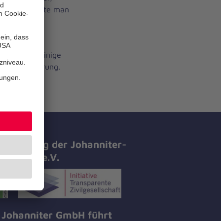
swertem konnte man
der aus
r. Er trug einige
iel Begeisterung.
tifizierung der Johanniter-
all-Hilfe e.V.
 Johanniter GmbH führt