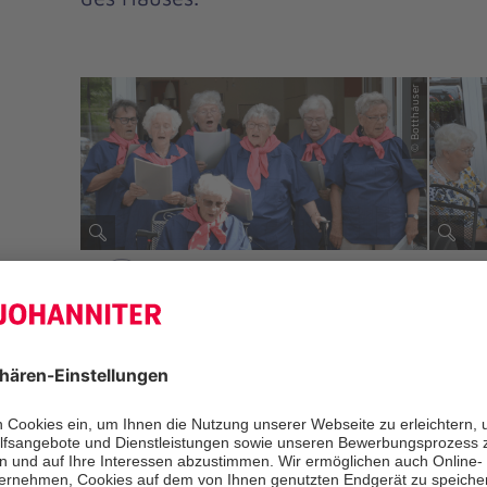
© Botthäuser
Vorheriges
Unter dem Motto „Land und Meer“ e
einen unterhaltsamen Nachmittag a
dekorierten Terrasse des Hauses.
Bei Ostfriesentee, Prüllkers, Fischhä