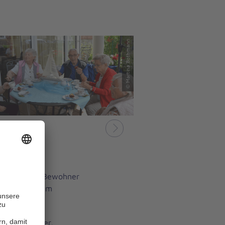
© Martina Bothmann
Nächstes
rlebten die Bewohner
uf der maritim
ppchen, Alster,