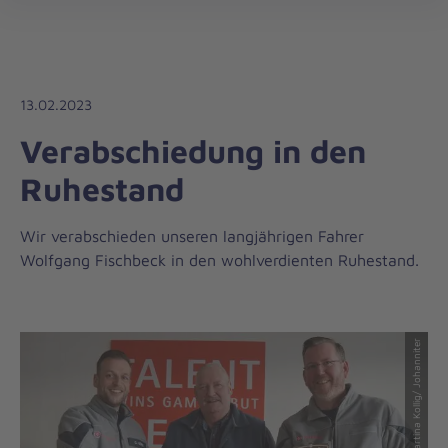
Die
öff
Johanniter
–
Aus
Liebe
13.02.2023
zum
Verabschiedung in den
Leben
Ruhestand
Wir verabschieden unseren langjährigen Fahrer
Wolfgang Fischbeck in den wohlverdienten Ruhestand.
© Martina Kollig/ Johanniter