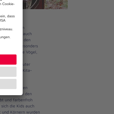
dkindergarten
ie natürlich auch
 der Luft. In den
uppe ganz besonders
as machen die Vögel,
o finden sie
 füttern? Lauter
am mit dem Kita-
den wurden.
u eines eigenen
wurde es von den
t und farbenfroh
sich die Kids auch
tt und Körnern wurden