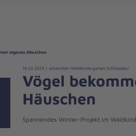
gebote für Privatpersonen
hanniter-Hausnotruf
beiten bei den Johannitern
können Sie helfen
nden zu besonderen Anlässen
Zuhause Pflegen
Erste-Hilfe-Kurse
Ehrenamtlich helfen
Mitarbeitende kommen zu Wort
Mit dem Testament Gutes tun
Als Unternehmen spenden
men eigenes Häuschen
14.02.2025 | Johanniter-Waldkindergarten Schlüsselau
Vögel bekomm
Häuschen
Spannendes Winter-Projekt im Waldkin