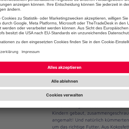
Wenn die Kinder im Johanniter-Wal
draußen unterwegs sind, begegnen s
vielen Tieren: Am Boden und auch in
vergangenen Wochen stand eine Gr
im Mittelpunkt: Vögel im Winter. W
damit es ihnen nicht zu kalt wird? W
Nahrung? Und mit was kann man sie
spannende Fragen, auf die gemeins
Team Antworten gesucht und gefun
Höhepunkt für alle war aber der Ba
Waldkita-Vogelhauses: Gemeinsam 
Kindern gebaut, zusammengeschraub
angemalt! Und natürlich kümmerten 
um das richtige Futter. Aus Kokosfe