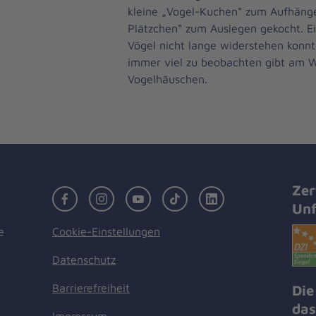
kleine „Vogel-Kuchen“ zum Aufhäng
Plätzchen“ zum Auslegen gekocht. E
Vögel nicht lange widerstehen konnt
immer viel zu beobachten gibt am W
Vogelhäuschen.
Zer
Facebook
Instagram
Youtube
TikTok
LinkedIn
Unf
Cookie-Einstellungen
e
Datenschutz
Barrierefreiheit
Die
das