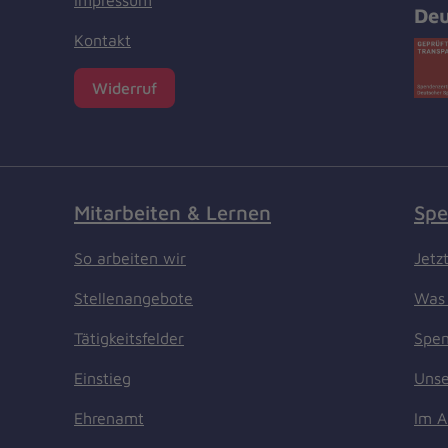
Impressum
Deu
Kontakt
Widerruf
Mitarbeiten & Lernen
Spe
So arbeiten wir
Jetz
Stellenangebote
Was 
Tätigkeitsfelder
Spen
Einstieg
Unse
Ehrenamt
Im A