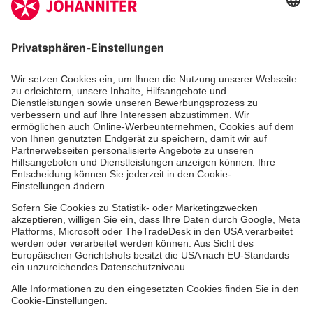
Zertifizierung der Johanniter-Unfall-Hilfe e.V.
Die Johanniter GmbH führt das Spendenzertifikat
des Deutschen Spendenrats e.V.
Dienste & Leistungen
Mitarbeiten & Lernen
Spenden & Stiften