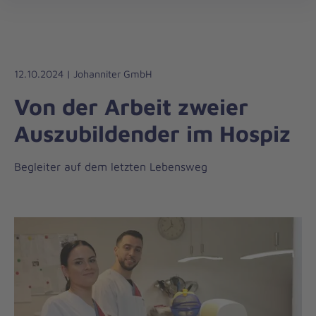
Die
öff
Johanniter
–
Aus
Liebe
12.10.2024 | Johanniter GmbH
zum
Von der Arbeit zweier
Leben
Auszubildender im Hospiz
Begleiter auf dem letzten Lebensweg