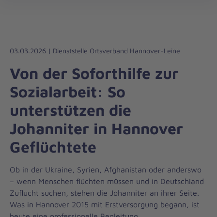
Die
öff
Johanniter
–
Aus
Liebe
03.03.2026 | Dienststelle Ortsverband Hannover-Leine
zum
Von der Soforthilfe zur
Leben
Sozialarbeit: So
unterstützen die
Johanniter in Hannover
Geflüchtete
Ob in der Ukraine, Syrien, Afghanistan oder anderswo
– wenn Menschen flüchten müssen und in Deutschland
Zuflucht suchen, stehen die Johanniter an ihrer Seite.
Was in Hannover 2015 mit Erstversorgung begann, ist
heute eine professionelle Begleitung.