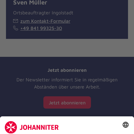
Sven Müller
Ortsbeauftragter Ingolstadt
zum Kontakt-Formular
+49 841 99325-30
Jetzt abonnieren
Der Newsletter informiert Sie in regelmäßigen
Abständen über unsere Arbeit.
Jetzt abonnieren
Zertifizierung der Johanniter-Unfall-Hilfe e.V.