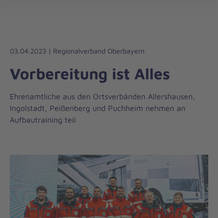
Die
öff
Johanniter
–
Aus
Liebe
03.04.2023 | Regionalverband Oberbayern
zum
Vorbereitung ist Alles
Leben
Ehrenamtliche aus den Ortsverbänden Allershausen,
Ingolstadt, Peißenberg und Puchheim nehmen an
Aufbautraining teil