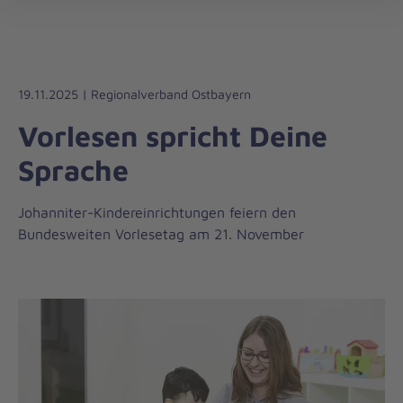
Die
öff
Johanniter
–
Aus
Liebe
19.11.2025 | Regionalverband Ostbayern
zum
Vorlesen spricht Deine
Leben
Sprache
Johanniter-Kindereinrichtungen feiern den
Bundesweiten Vorlesetag am 21. November