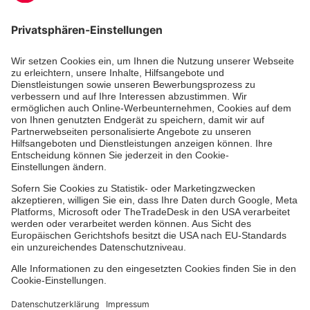
Zertifizierung der Johanniter-Unfall-Hilfe e.V.
Die Johanniter GmbH führt das Spendenzertifikat
des Deutschen Spendenrats e.V.
Dienste & Leistungen
Mitarbeiten & Lernen
Spenden & Stiften