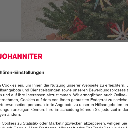
Bereits seit Mitte November waren d
Johanniter-Kinderhauses „Zwergenla
fleißig am Basteln. Nun kam ihr We
endlich zum Einsatz: Am vergangene
sich zusammen mit dem Nachwuchs
Kindergärten und dekorierten die 
Karl-Lederer-Platz festlich.
Für ihren Schmuck verwendeten die
Zwergenland nicht nur das handelsüb