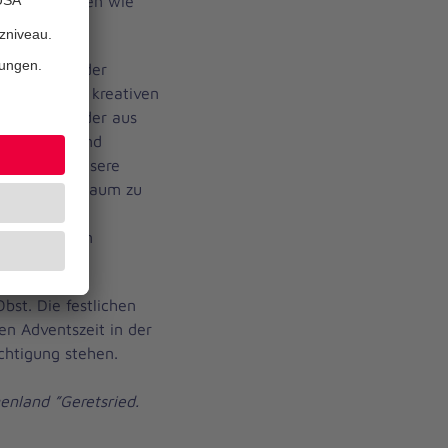
en Materialien wie
latz lobte der
ten für ihre kreativen
hr: Die Kinder aus
re“ Tanne und
ung. „Für unsere
ment, ihren Baum zu
eten Schmuck
htungsleiterin
Obst. Die festlichen
n Adventszeit in der
chtigung stehen.
enland ”Geretsried.