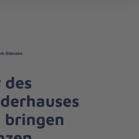
search
um Glänzen
 des
nderhauses
 bringen
nzen