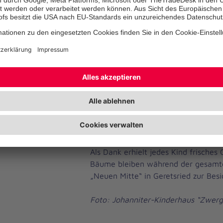
sondern auch Anhänger aus recycelt
alten Holzwäscheklammern.
Bei der Begrüßung am Karl-Lederer-P
Geretsrieder Bürgermeister die Jüngs
Ideen. Danach gab es kein Halten me
dem Zwergenland fanden schnell „ih
schmückten sie mit großer Begeister
Vorschulkinder war es ein toller Mo
dekorieren und ihren selbst gestalt
öffentlich zu zeigen“, erklärte Einric
Veronika Wunderl erfreut.
Als Dank erhielt jedes Kind frisches 
Bäume bleiben während der gesamte
„Neuen Mitte“ in Geretsried zur Besi
Foto: Johanniter-Kinderhaus “Zwerg