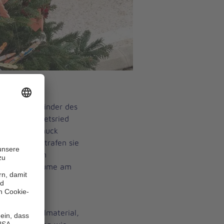
ie Vorschulkinder des
nd“ aus Geretsried
ihnachtsschmuck
n Mittwoch trafen sie
 aus anderen
Weihnachtsbäume am
 Kinder vom
liche Bastelmaterial,