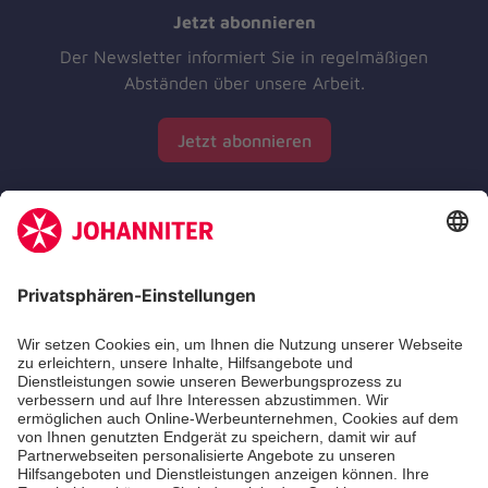
Jetzt abonnieren
Der Newsletter informiert Sie in regelmäßigen
Abständen über unsere Arbeit.
Jetzt abonnieren
Zertifizierung der Johanniter-Unfall-Hilfe e.V.
Die Johanniter GmbH führt das Spendenzertifikat
des Deutschen Spendenrats e.V.