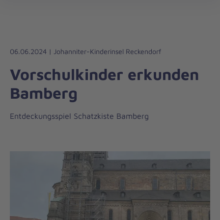
Die
öff
Johanniter
–
Aus
Liebe
06.06.2024 | Johanniter-Kinderinsel Reckendorf
zum
Vorschulkinder erkunden
Leben
Bamberg
Entdeckungsspiel Schatzkiste Bamberg