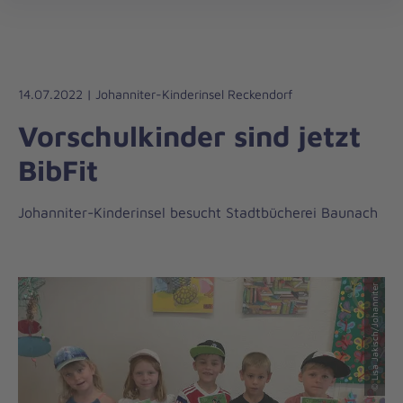
Die
öff
Johanniter
–
Aus
Liebe
14.07.2022 | Johanniter-Kinderinsel Reckendorf
zum
Vorschulkinder sind jetzt
Leben
BibFit
Johanniter-Kinderinsel besucht Stadtbücherei Baunach
© Lisa Jakisch/Johanniter