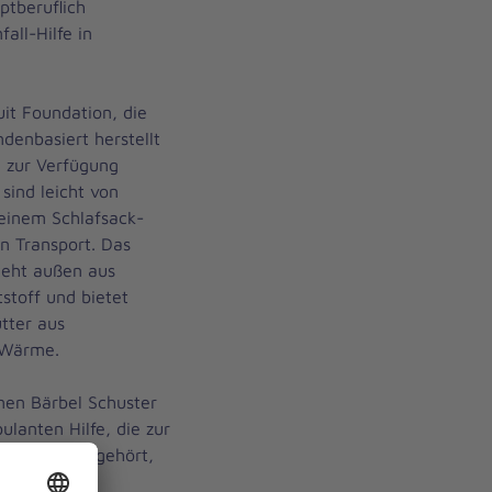
ptberuflich
all-Hilfe in
it Foundation, die
denbasiert herstellt
i zur Verfügung
sind leicht von
 einem Schlafsack-
n Transport. Das
teht außen aus
toff und bietet
tter aus
 Wärme.
nen Bärbel Schuster
lanten Hilfe, die zur
nd Beraten gehört,
ichteten