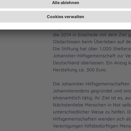
Kooperation mit der Celler Tafel.
Die Sheltersuit Foundation ist eine 
Organisation des niederländischen 
die 2014 in Enschede mit dem Ziel 
Obdachlosen beim Überleben auf der
Die Stiftung hat über 1.000 Shelters
Johanniter-Hilfsgemeinschaft zur Ver
Deutschland überlassen. Ein Anzug ko
Herstellung ca. 300 Euro.
Die Johanniter-Hilfsgemeinschaften
Johanniterordens gegründet und sind
ehrenamtlich tätig. Ihr Ziel ist es, au
Nächstenliebe Menschen in Not selbs
unterschiedlicher Weise zu helfen. D
Hilfsgemeinschaften wenden sich als
Vereinigungen hilfsbedürftigen Mens