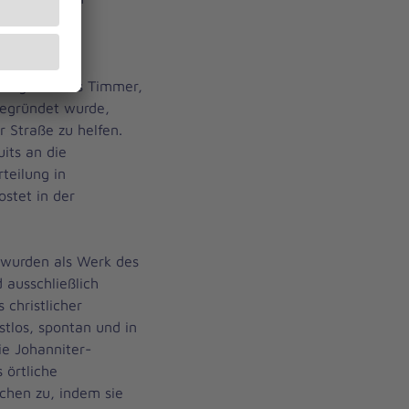
Non-Profit-
Designers Bas Timmer,
gegründet wurde,
 Straße zu helfen.
uits an die
teilung in
stet in der
 wurden als Werk des
 ausschließlich
s christlicher
tlos, spontan und in
ie Johanniter-
 örtliche
chen zu, indem sie