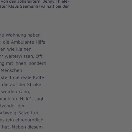
 von den Johannitern, Jenny Thiele-
ter Klaus Saemann (v.l.n.r.) bei der
ne Wohnung haben
: die Ambulante Hilfe
ßen wie kleinen
r weiterwissen. Oft
ng mit ihnen, sondern
ie Menschen
tellt die reale Kälte
 die auf der Straße
n werden kann,
bulante Hilfe“, sagt
itzender der
chweig-Salzgitter,
ns rein ehrenamtlich
n hat. Neben diesem