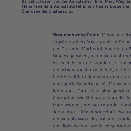
Bärbel Schuster von der Ambulanten Hilfe, Marc Wegner
Meier (ebenfalls Ambulante Hilfe) und Peines Bürgermeis
Übergabe der Sheltersuits.
Braunschweig/Peine.
Menschen oh
tagsüber einen Anlaufpunkt in Peine
der Diakonie. Dort wird ihnen in gro
Dingen geholfen, wenn sie nicht meh
ist es nicht nur der würdelose Umga
die schiere existenzielle Not, die d
hierhertreibt. In den Wintermonaten s
eine große Bedrohung für Menschen,
leben dar. „Damit hier akut geholfe
übergeben wir Sheltersuits an die Am
Marc Wegner, stellvertretender Vors
Johanniter-Hilfsgemeinschaft Brauns
die sich als Werk des Johanniterorde
der diakonischen Arbeit verschriebe