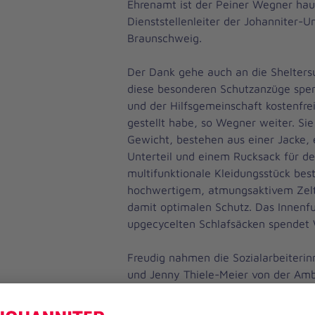
Ehrenamt ist der Peiner Wegner hau
Dienststellenleiter der Johanniter-Unf
Braunschweig.
Der Dank gehe auch an die Sheltersu
diese besonderen Schutzanzüge spen
und der Hilfsgemeinschaft kostenfre
gestellt habe, so Wegner weiter. Sie 
Gewicht, bestehen aus einer Jacke,
Unterteil und einem Rucksack für de
multifunktionale Kleidungsstück bes
hochwertigem, atmungsaktivem Zelts
damit optimalen Schutz. Das Innenfu
upgecycelten Schlafsäcken spendet
Freudig nahmen die Sozialarbeiterin
und Jenny Thiele-Meier von der Ambu
Diakonischen Gesellschaft Wohnen u
die Sheltersuits in Empfang. Sie ber