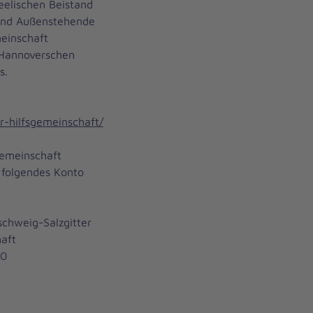
seelischen Beistand
n und Außenstehende
einschaft
r Hannoverschen
s.
r-hilfsgemeinschaft/
gemeinschaft
 folgendes Konto
schweig-Salzgitter
haft
30