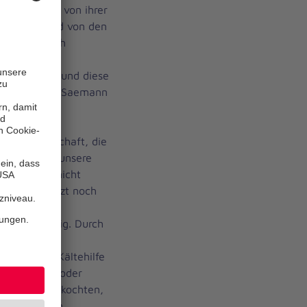
arc Wegner von ihrer
rderungen und von den
ine kann sich
itutionen und
aben stellen und diese
unterstreicht Saemann
.
er Gesellschaft, die
 zeigt auch unsere
 Wir dürfen nicht
 Kälte grenzt noch
n sei das
inent wichtig. Durch
diese Arbeit
auch in der Kältehilfe
n, Hannover oder
er frisch gekochten,
in Celle – in