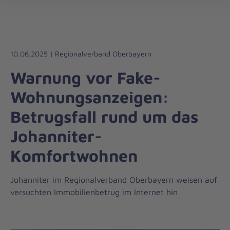
Die
öff
Johanniter
–
Aus
Liebe
10.06.2025 | Regionalverband Oberbayern
zum
Warnung vor Fake-
Leben
Wohnungsanzeigen:
Betrugsfall rund um das
Johanniter-
Komfortwohnen
Johanniter im Regionalverband Oberbayern weisen auf
versuchten Immobilienbetrug im Internet hin