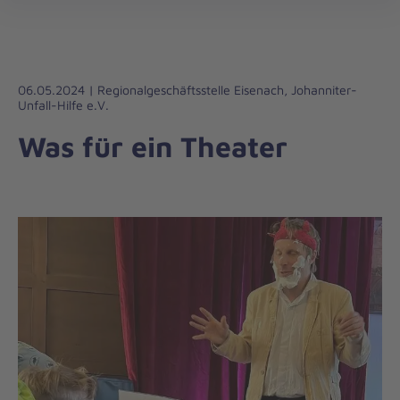
Die
öff
Johanniter
–
Aus
Liebe
06.05.2024 | Regionalgeschäftsstelle Eisenach, Johanniter-
Unfall-Hilfe e.V.
zum
Leben
Was für ein Theater