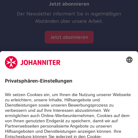
Jetzt abonnieren
Der Newsletter informiert Sie in regelmäßigen
Abständen über unsere Arbeit.
Jetzt abonnieren
Zertifizierung der Johanniter-Unfall-Hilfe e.V.
Die Johanniter GmbH führt das Spendenzertifikat
des Deutschen Spendenrats e.V.