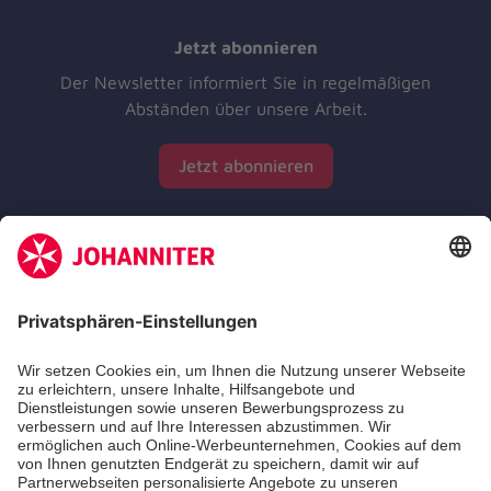
Jetzt abonnieren
Der Newsletter informiert Sie in regelmäßigen
Abständen über unsere Arbeit.
Jetzt abonnieren
Zertifizierung der Johanniter-Unfall-Hilfe e.V.
Die Johanniter GmbH führt das Spendenzertifikat
des Deutschen Spendenrats e.V.