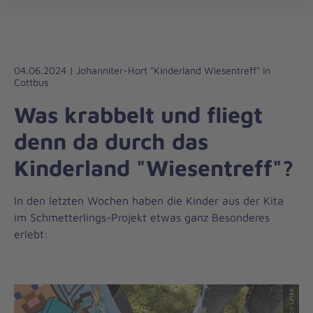
Die
öff
Johanniter
–
Aus
Liebe
04.06.2024 | Johanniter-Hort "Kinderland Wiesentreff" in
Cottbus
zum
Leben
Was krabbelt und fliegt
denn da durch das
Kinderland "Wiesentreff"?
In den letzten Wochen haben die Kinder aus der Kita
im Schmetterlings-Projekt etwas ganz Besonderes
erlebt:
© Marco Linke